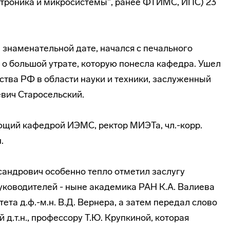
троника и микросистемы", ранее ФТИМС, ИПС) 23
знаменательной дате, начался с печального
о о большой утрате, которую понесла кафедра. Ушел
ства РФ в области науки и техники, заслуженный
евич Старосельский.
ющий кафедрой ИЭМС, ректор МИЭТа, чл.-корр.
.
андрович особенно тепло отметил заслугу
уководителей - ныне академика РАН К.А. Валиева
та д.ф.-м.н. В.Д. Вернера, а затем передал слово
.т.н., профессору Т.Ю. Крупкиной, которая