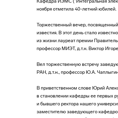
Кафедра ИЭМС ("Интегральная элек
ноября отметила 40-летний юбилей.
Торжественный вечер, посвященный 
известия. В этот день стало известн
из жизни лауреат премии Правитель
профессор МИЭТ, д.т.н. Виктор Игор
Вел торжественную встречу заведу
РАН, д.т.н., профессор Ю.А. Чаплыгин
В приветственном слове Юрий Алекс
в становлении кафедры ее первых р
и бывшего ректора нашего университе
заместителю заведующего кафедрой д