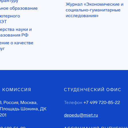
ирантуру
Журнал «Экономические и
ьное образование
социально-гуманитарные
исследования»
ьютерного
ИЭТ
ерства науки и
разования РФ
ение о качестве
луг
 КОМИССИЯ
СТУДЕНЧЕСКИЙ ОФИС
, Россия, Москва,
Телефон
+7 499 720-85-22
 Площадь Шокина, ДК
201
depedu@miet.ru