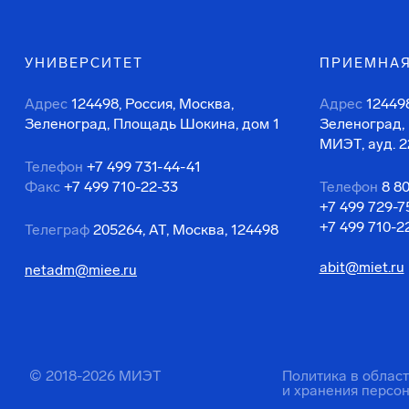
УНИВЕРСИТЕТ
ПРИЕМНАЯ
Адрес
124498, Россия, Москва,
Адрес
124498
Зеленоград, Площадь Шокина, дом 1
Зеленоград,
МИЭТ, ауд. 2
Телефон
+7 499 731-44-41
Факс
+7 499 710-22-33
Телефон
8 8
+7 499 729-7
+7 499 710-2
Телеграф
205264, АТ, Москва, 124498
abit@miet.ru
netadm@miee.ru
© 2018-2026 МИЭТ
Политика в облас
и хранения персо