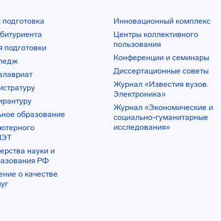
 подготовка
Инновационный комплекс
битуриента
Центры коллективного
пользования
 подготовки
Конференции и семинары
лледж
Диссертационные советы
алавриат
Журнал «Известия вузов.
истратуру
Электроника»
ирантуру
Журнал «Экономические и
ьное образование
социально-гуманитарные
исследования»
ьютерного
ИЭТ
ерства науки и
разования РФ
ение о качестве
луг