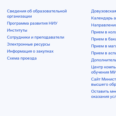
Сведения об образовательной
Довузовская
организации
Календарь а
Программа развития НИУ
Направления
Институты
Прием в ко
Сотрудники и преподаватели
Прием в бак
Электронные ресурсы
Прием в маг
Информация о закупках
Прием в асп
Схема проезда
Дополнител
Центр комп
обучения М
Сайт Минист
высшего об
Оставить мн
оказания ус