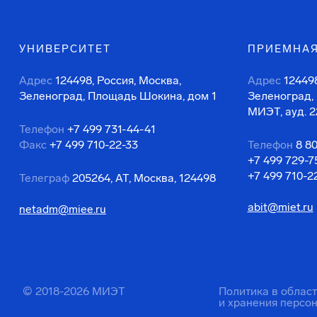
УНИВЕРСИТЕТ
ПРИЕМНАЯ
Адрес
124498, Россия, Москва,
Адрес
124498
Зеленоград, Площадь Шокина, дом 1
Зеленоград,
МИЭТ, ауд. 2
Телефон
+7 499 731-44-41
Факс
+7 499 710-22-33
Телефон
8 8
+7 499 729-7
+7 499 710-2
Телеграф
205264, АТ, Москва, 124498
abit@miet.ru
netadm@miee.ru
© 2018-2026 МИЭТ
Политика в облас
и хранения персо