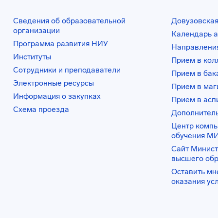
Сведения об образовательной
Довузовская
организации
Календарь а
Программа развития НИУ
Направления
Институты
Прием в ко
Сотрудники и преподаватели
Прием в бак
Электронные ресурсы
Прием в маг
Информация о закупках
Прием в асп
Схема проезда
Дополнител
Центр комп
обучения М
Сайт Минист
высшего об
Оставить мн
оказания ус