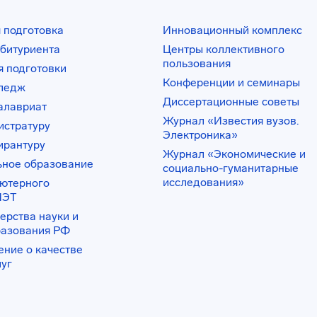
 подготовка
Инновационный комплекс
битуриента
Центры коллективного
пользования
 подготовки
Конференции и семинары
лледж
Диссертационные советы
алавриат
Журнал «Известия вузов.
истратуру
Электроника»
ирантуру
Журнал «Экономические и
ьное образование
социально-гуманитарные
исследования»
ьютерного
ИЭТ
ерства науки и
разования РФ
ение о качестве
луг