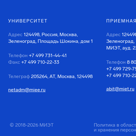
УНИВЕРСИТЕТ
ПРИЕМНАЯ
Адрес
124498, Россия, Москва,
Адрес
124498
Зеленоград, Площадь Шокина, дом 1
Зеленоград,
МИЭТ, ауд. 2
Телефон
+7 499 731-44-41
Факс
+7 499 710-22-33
Телефон
8 8
+7 499 729-7
+7 499 710-2
Телеграф
205264, АТ, Москва, 124498
abit@miet.ru
netadm@miee.ru
© 2018-2026 МИЭТ
Политика в облас
и хранения персо