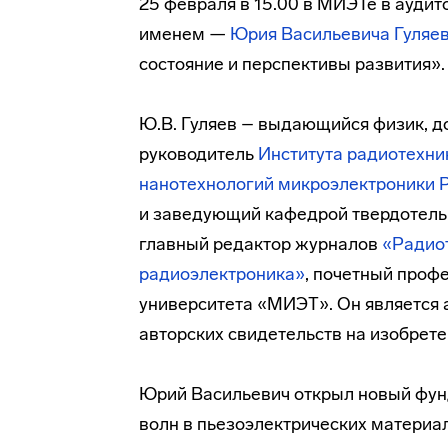
25 февраля в 15.00 в МИЭТе в аудит
именем —
Юрия Васильевича Гуляе
состояние и перспективы развития».
Ю.В. Гуляев – выдающийся физик, д
руководитель
Института радиотехни
нанотехнологий микроэлектроники 
и заведующий кафедрой твердотель
главный редактор журналов
«Радиот
радиоэлектроника»
, почетный проф
университета «МИЭТ». Он является а
авторских свидетельств на изобрете
Юрий Васильевич открыл новый фун
волн в пьезоэлектрических материа