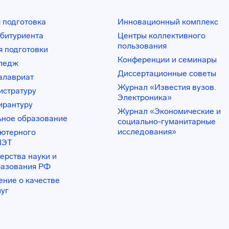
 подготовка
Инновационный комплекс
битуриента
Центры коллективного
пользования
 подготовки
Конференции и семинары
лледж
Диссертационные советы
алавриат
Журнал «Известия вузов.
истратуру
Электроника»
ирантуру
Журнал «Экономические и
ьное образование
социально-гуманитарные
исследования»
ьютерного
ИЭТ
ерства науки и
разования РФ
ение о качестве
луг