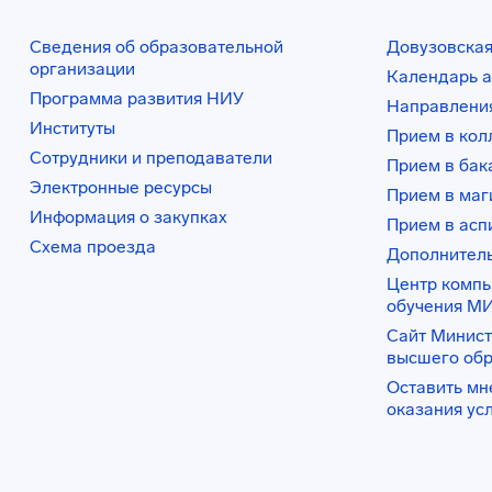
Сведения об образовательной
Довузовская
организации
Календарь а
Программа развития НИУ
Направления
Институты
Прием в ко
Сотрудники и преподаватели
Прием в бак
Электронные ресурсы
Прием в маг
Информация о закупках
Прием в асп
Схема проезда
Дополнител
Центр комп
обучения М
Сайт Минист
высшего об
Оставить мн
оказания ус