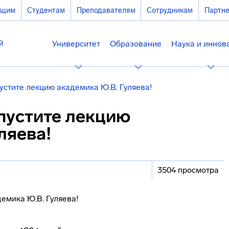
ющим
Студентам
Преподавателям
Сотрудникам
Партн
Университет
Образование
Наука и иннов
устите лекцию академика Ю.В. Гуляева!
опустите лекцию
ляева!
3504 просмотра