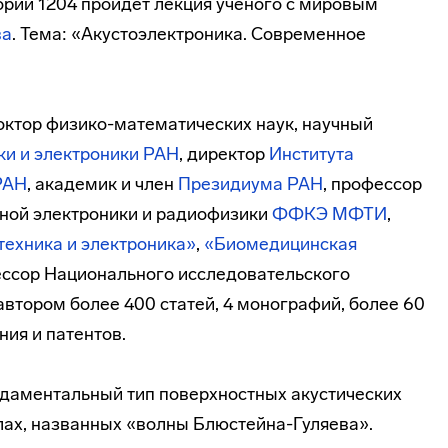
ории 1204 пройдет лекция ученого с мировым
ва
. Тема: «Акустоэлектроника. Современное
октор
физико-математических
наук, научный
ки и электроники РАН
, директор
Института
РАН
, академик и член
Президиума РАН
, профессор
ной электроники и радиофизики
ФФКЭ
МФТИ
,
ехника и электроника»
,
«Биомедицинская
ессор Национального исследовательского
втором более 400 статей, 4 монографий, более 60
ния и патентов.
даментальный тип поверхностных акустических
лах, названных «волны Блюстейна-Гуляева».