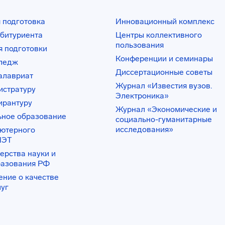
 подготовка
Инновационный комплекс
битуриента
Центры коллективного
пользования
 подготовки
Конференции и семинары
лледж
Диссертационные советы
алавриат
Журнал «Известия вузов.
истратуру
Электроника»
ирантуру
Журнал «Экономические и
ьное образование
социально-гуманитарные
исследования»
ьютерного
ИЭТ
ерства науки и
разования РФ
ение о качестве
луг