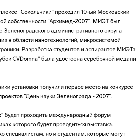
мплексе "Сокольники" проходил 10-ый Московский
й собственности "Архимед-2007". МИЭТ был
е Зеленоградского административного округа
ия в области нанотехнологий, микросистемой
троники. Разработка студентов и аспирантов МИЭТа
рубок CVDomna" была удостоена серебряной медали
ики установки получили первое место на конкурсе
оектов "День науки Зеленограда - 2007".
тр" будет проходить международный форум
амках которого будет проводиться выставка.
ко специалистам, но и студентам, которые могут