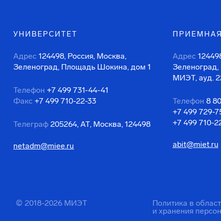
УНИВЕРСИТЕТ
ПРИЕМНАЯ
Адрес
124498, Россия, Москва,
Адрес
124498
Зеленоград, Площадь Шокина, дом 1
Зеленоград,
МИЭТ, ауд. 2
Телефон
+7 499 731-44-41
Факс
+7 499 710-22-33
Телефон
8 8
+7 499 729-7
+7 499 710-2
Телеграф
205264, АТ, Москва, 124498
abit@miet.ru
netadm@miee.ru
© 2018-2026 МИЭТ
Политика в облас
и хранения персо