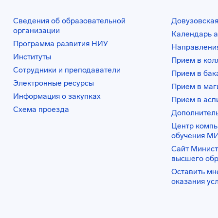
Сведения об образовательной
Довузовская
организации
Календарь а
Программа развития НИУ
Направления
Институты
Прием в ко
Сотрудники и преподаватели
Прием в бак
Электронные ресурсы
Прием в маг
Информация о закупках
Прием в асп
Схема проезда
Дополнител
Центр комп
обучения М
Сайт Минист
высшего об
Оставить мн
оказания ус