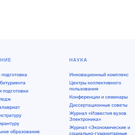
АНИЕ
НАУКА
 подготовка
Инновационный комплекс
битуриента
Центры коллективного
пользования
 подготовки
Конференции и семинары
лледж
Диссертационные советы
алавриат
Журнал «Известия вузов.
истратуру
Электроника»
ирантуру
Журнал «Экономические и
ьное образование
социально-гуманитарные