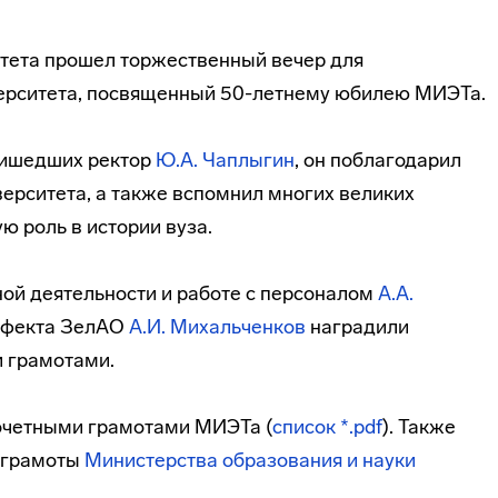
тета прошел торжественный вечер для
верситета, посвященный 50-летнему юбилею МИЭТа.
ришедших ректор
Ю.А. Чаплыгин
, он поблагодарил
верситета, а также вспомнил многих великих
ю роль в истории вуза.
ой деятельности и работе с персоналом
А.А.
ефекта ЗелАО
А.И. Михальченков
наградили
 грамотами.
очетными грамотами МИЭТа (
список *.pdf
). Также
е грамоты
Министерства образования и науки