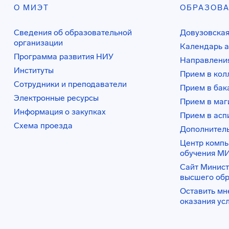
О МИЭТ
ОБРАЗОВ
Сведения об образовательной
Довузовская
организации
Календарь а
Программа развития НИУ
Направления
Институты
Прием в ко
Сотрудники и преподаватели
Прием в бак
Электронные ресурсы
Прием в маг
Информация о закупках
Прием в асп
Схема проезда
Дополнител
Центр комп
обучения М
Сайт Минист
высшего об
Оставить мн
оказания ус