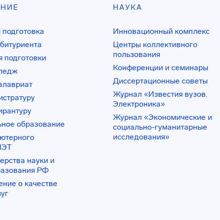
АНИЕ
НАУКА
 подготовка
Инновационный комплекс
битуриента
Центры коллективного
пользования
 подготовки
Конференции и семинары
лледж
Диссертационные советы
алавриат
Журнал «Известия вузов.
истратуру
Электроника»
ирантуру
Журнал «Экономические и
ьное образование
социально-гуманитарные
исследования»
ьютерного
ИЭТ
ерства науки и
разования РФ
ение о качестве
луг