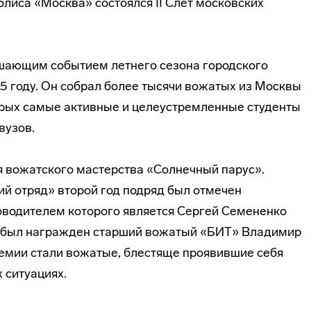
лиса «Москва» состоялся II Слет московских
шающим событием летнего сезона городского
15 году. Он собрал более тысячи вожатых из Москвы
торых самые активные и целеустремленные студенты
вузов.
я вожатского мастерства «Солнечный парус».
й отряд» второй год подряд был отмечен
оводителем которого является Сергей Семененко
 был награжден старший вожатый «БИТ» Владимир
емии стали вожатые, блестяще проявившие себя
 ситуациях.