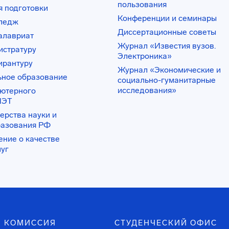
пользования
 подготовки
Конференции и семинары
лледж
Диссертационные советы
алавриат
Журнал «Известия вузов.
истратуру
Электроника»
ирантуру
Журнал «Экономические и
ьное образование
социально-гуманитарные
исследования»
ьютерного
ИЭТ
ерства науки и
разования РФ
ение о качестве
луг
 КОМИССИЯ
СТУДЕНЧЕСКИЙ ОФИС