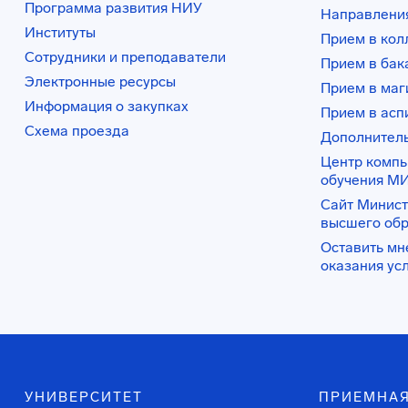
Программа развития НИУ
Направления
Институты
Прием в ко
Сотрудники и преподаватели
Прием в бак
Электронные ресурсы
Прием в маг
Информация о закупках
Прием в асп
Схема проезда
Дополнител
Центр комп
обучения М
Сайт Минист
высшего об
Оставить мн
оказания ус
УНИВЕРСИТЕТ
ПРИЕМНАЯ