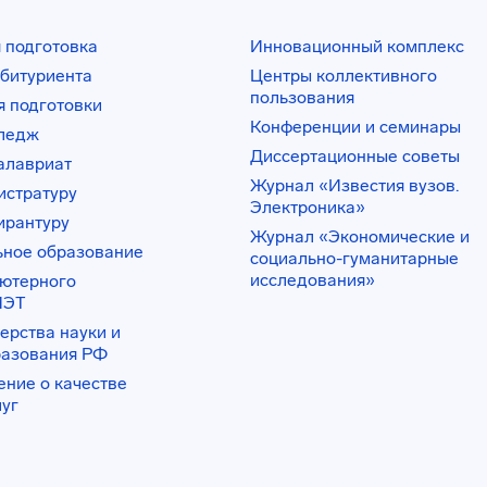
 подготовка
Инновационный комплекс
битуриента
Центры коллективного
пользования
 подготовки
Конференции и семинары
лледж
Диссертационные советы
алавриат
Журнал «Известия вузов.
истратуру
Электроника»
ирантуру
Журнал «Экономические и
ьное образование
социально-гуманитарные
исследования»
ьютерного
ИЭТ
ерства науки и
разования РФ
ение о качестве
луг