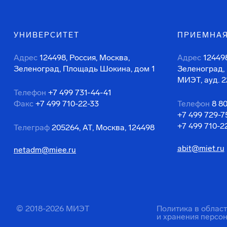
УНИВЕРСИТЕТ
ПРИЕМНАЯ
Адрес
124498, Россия, Москва,
Адрес
124498
Зеленоград, Площадь Шокина, дом 1
Зеленоград,
МИЭТ, ауд. 2
Телефон
+7 499 731-44-41
Факс
+7 499 710-22-33
Телефон
8 8
+7 499 729-7
+7 499 710-2
Телеграф
205264, АТ, Москва, 124498
abit@miet.ru
netadm@miee.ru
© 2018-2026 МИЭТ
Политика в облас
и хранения персо