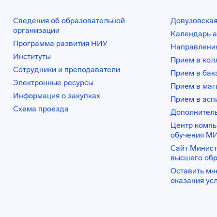
Сведения об образовательной
Довузовская
организации
Календарь а
Программа развития НИУ
Направления
Институты
Прием в ко
Сотрудники и преподаватели
Прием в бак
Электронные ресурсы
Прием в маг
Информация о закупках
Прием в асп
Схема проезда
Дополнител
Центр комп
обучения М
Сайт Минист
высшего об
Оставить мн
оказания ус