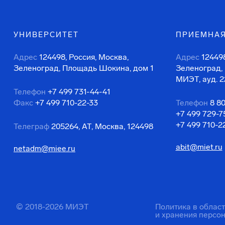
УНИВЕРСИТЕТ
ПРИЕМНАЯ
Адрес
124498, Россия, Москва,
Адрес
124498
Зеленоград, Площадь Шокина, дом 1
Зеленоград,
МИЭТ, ауд. 2
Телефон
+7 499 731-44-41
Факс
+7 499 710-22-33
Телефон
8 8
+7 499 729-7
+7 499 710-2
Телеграф
205264, АТ, Москва, 124498
abit@miet.ru
netadm@miee.ru
© 2018-2026 МИЭТ
Политика в облас
и хранения персо