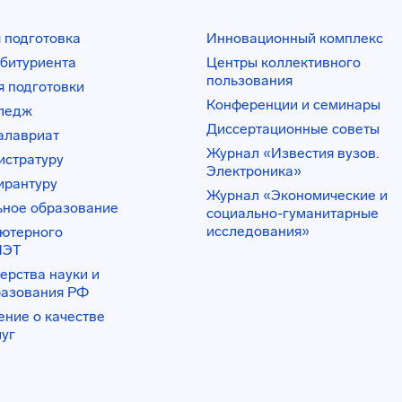
 подготовка
Инновационный комплекс
битуриента
Центры коллективного
пользования
 подготовки
Конференции и семинары
лледж
Диссертационные советы
алавриат
Журнал «Известия вузов.
истратуру
Электроника»
ирантуру
Журнал «Экономические и
ьное образование
социально-гуманитарные
исследования»
ьютерного
ИЭТ
ерства науки и
разования РФ
ение о качестве
луг