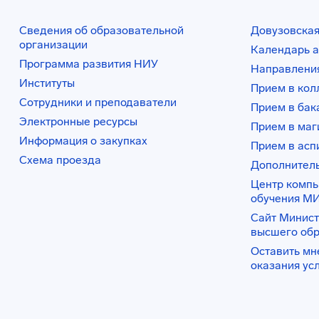
Сведения об образовательной
Довузовская
организации
Календарь а
Программа развития НИУ
Направления
Институты
Прием в ко
Сотрудники и преподаватели
Прием в бак
Электронные ресурсы
Прием в маг
Информация о закупках
Прием в асп
Схема проезда
Дополнител
Центр комп
обучения М
Сайт Минист
высшего об
Оставить мн
оказания ус