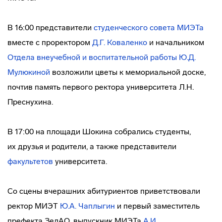
В 16:00 представители
студенческого совета МИЭТа
вместе с проректором
Д.Г. Коваленко
и начальником
Отдела внеучебной и воспитательной работы
Ю.Д.
Мулюкиной
возложили цветы к мемориальной доске,
почтив память первого ректора университета Л.Н.
Преснухина.
В 17:00 на площади Шокина собрались студенты,
их друзья и родители, а также представители
факультетов
университета.
Со сцены вчерашних абитуриентов приветствовали
ректор МИЭТ
Ю.А. Чаплыгин
и первый заместитель
префекта ЗелАО, выпускник МИЭТа
А.И.