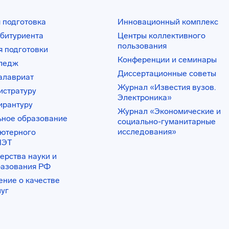
 подготовка
Инновационный комплекс
битуриента
Центры коллективного
пользования
 подготовки
Конференции и семинары
лледж
Диссертационные советы
алавриат
Журнал «Известия вузов.
истратуру
Электроника»
ирантуру
Журнал «Экономические и
ьное образование
социально-гуманитарные
исследования»
ьютерного
ИЭТ
ерства науки и
разования РФ
ение о качестве
луг