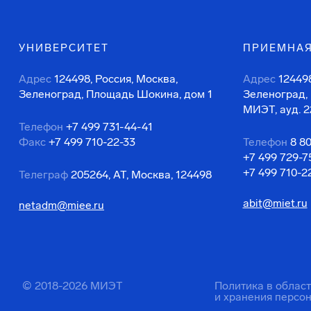
УНИВЕРСИТЕТ
ПРИЕМНАЯ
Адрес
124498, Россия, Москва,
Адрес
124498
Зеленоград, Площадь Шокина, дом 1
Зеленоград,
МИЭТ, ауд. 2
Телефон
+7 499 731-44-41
Факс
+7 499 710-22-33
Телефон
8 8
+7 499 729-7
+7 499 710-2
Телеграф
205264, АТ, Москва, 124498
abit@miet.ru
netadm@miee.ru
© 2018-2026 МИЭТ
Политика в облас
и хранения персо