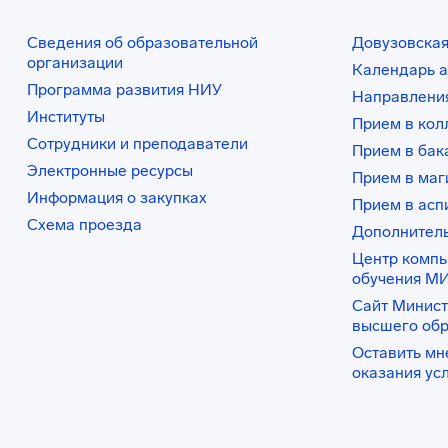
Сведения об образовательной
Довузовская
организации
Календарь а
Программа развития НИУ
Направления
Институты
Прием в ко
Сотрудники и преподаватели
Прием в бак
Электронные ресурсы
Прием в маг
Информация о закупках
Прием в асп
Схема проезда
Дополнител
Центр комп
обучения М
Сайт Минист
высшего об
Оставить мн
оказания ус