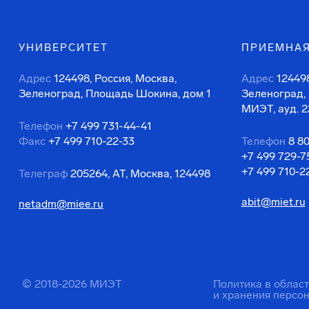
УНИВЕРСИТЕТ
ПРИЕМНАЯ
Адрес
124498, Россия, Москва,
Адрес
124498
Зеленоград, Площадь Шокина, дом 1
Зеленоград,
МИЭТ, ауд. 2
Телефон
+7 499 731-44-41
Факс
+7 499 710-22-33
Телефон
8 8
+7 499 729-7
+7 499 710-2
Телеграф
205264, АТ, Москва, 124498
abit@miet.ru
netadm@miee.ru
© 2018-2026 МИЭТ
Политика в облас
и хранения персо