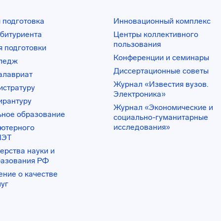
 подготовка
Инновационный комплекс
битуриента
Центры коллективного
пользования
 подготовки
Конференции и семинары
лледж
Диссертационные советы
алавриат
Журнал «Известия вузов.
истратуру
Электроника»
ирантуру
Журнал «Экономические и
ьное образование
социально-гуманитарные
исследования»
ьютерного
ИЭТ
ерства науки и
разования РФ
ение о качестве
луг