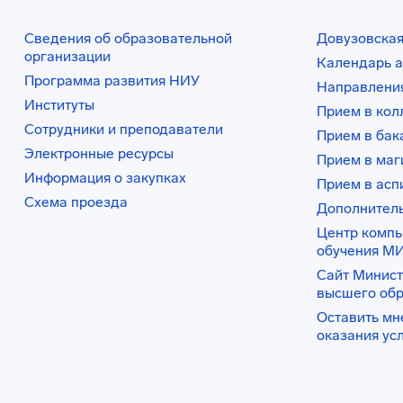
Сведения об образовательной
Довузовская
организации
Календарь а
Программа развития НИУ
Направления
Институты
Прием в ко
Сотрудники и преподаватели
Прием в бак
Электронные ресурсы
Прием в маг
Информация о закупках
Прием в асп
Схема проезда
Дополнител
Центр комп
обучения М
Сайт Минист
высшего об
Оставить мн
оказания ус