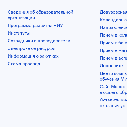
Сведения об образовательной
Довузовская
организации
Календарь а
Программа развития НИУ
Направления
Институты
Прием в ко
Сотрудники и преподаватели
Прием в бак
Электронные ресурсы
Прием в маг
Информация о закупках
Прием в асп
Схема проезда
Дополнител
Центр комп
обучения М
Сайт Минист
высшего об
Оставить мн
оказания ус