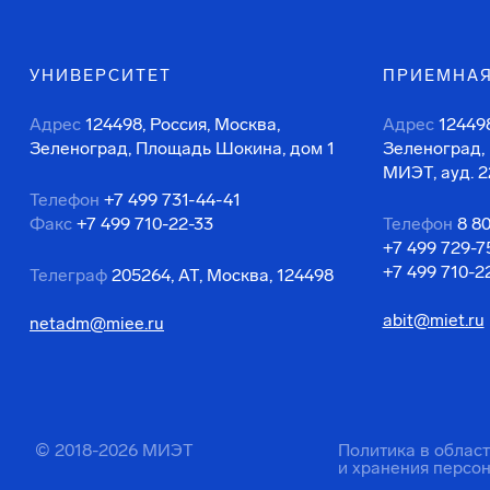
УНИВЕРСИТЕТ
ПРИЕМНАЯ
Адрес
124498, Россия, Москва,
Адрес
124498
Зеленоград, Площадь Шокина, дом 1
Зеленоград,
МИЭТ, ауд. 2
Телефон
+7 499 731-44-41
Факс
+7 499 710-22-33
Телефон
8 8
+7 499 729-7
+7 499 710-2
Телеграф
205264, АТ, Москва, 124498
abit@miet.ru
netadm@miee.ru
© 2018-2026 МИЭТ
Политика в облас
и хранения персо