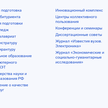
 подготовка
Инновационный комплекс
битуриента
Центры коллективного
пользования
 подготовки
Конференции и семинары
лледж
Диссертационные советы
алавриат
Журнал «Известия вузов.
истратуру
Электроника»
ирантуру
Журнал «Экономические и
ьное образование
социально-гуманитарные
исследования»
ьютерного
ИЭТ
ерства науки и
разования РФ
ение о качестве
луг