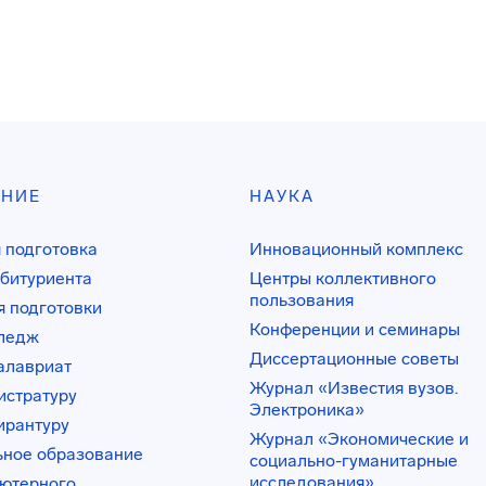
АНИЕ
НАУКА
 подготовка
Инновационный комплекс
битуриента
Центры коллективного
пользования
 подготовки
Конференции и семинары
лледж
Диссертационные советы
алавриат
Журнал «Известия вузов.
истратуру
Электроника»
ирантуру
Журнал «Экономические и
ьное образование
социально-гуманитарные
исследования»
ьютерного