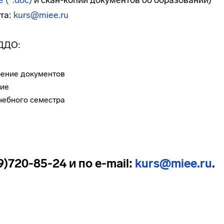
 (*.doc)
и
скан-копии
документов об образовании)
та:
kurs@miee.ru
 ДДО:
рение документов
ние
чебного семестра
)720-85-24 и по e-mail:
kurs@miee.ru
.