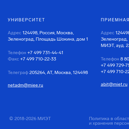
УНИВЕРСИТЕТ
ПРИЕМНАЯ
Адрес
124498, Россия, Москва,
Адрес
124498
Зеленоград, Площадь Шокина, дом 1
Зеленоград,
МИЭТ, ауд. 2
Телефон
+7 499 731-44-41
Факс
+7 499 710-22-33
Телефон
8 8
+7 499 729-7
+7 499 710-2
Телеграф
205264, АТ, Москва, 124498
abit@miet.ru
netadm@miee.ru
© 2018-2026 МИЭТ
Политика в облас
и хранения персо