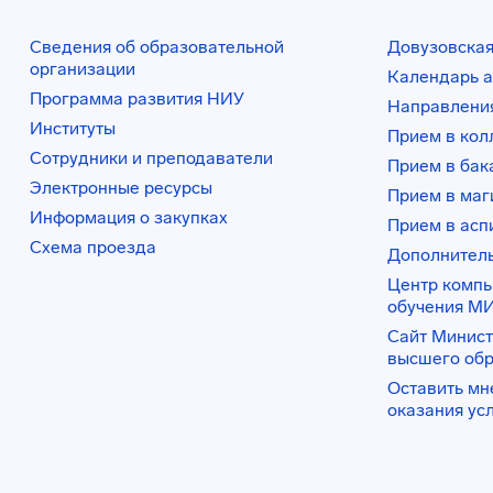
Сведения об образовательной
Довузовская
организации
Календарь а
Программа развития НИУ
Направления
Институты
Прием в ко
Сотрудники и преподаватели
Прием в бак
Электронные ресурсы
Прием в маг
Информация о закупках
Прием в асп
Схема проезда
Дополнител
Центр комп
обучения М
Сайт Минист
высшего об
Оставить мн
оказания ус