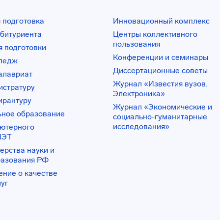
 подготовка
Инновационный комплекс
битуриента
Центры коллективного
пользования
 подготовки
Конференции и семинары
лледж
Диссертационные советы
алавриат
Журнал «Известия вузов.
истратуру
Электроника»
ирантуру
Журнал «Экономические и
ьное образование
социально-гуманитарные
исследования»
ьютерного
ИЭТ
ерства науки и
разования РФ
ение о качестве
луг