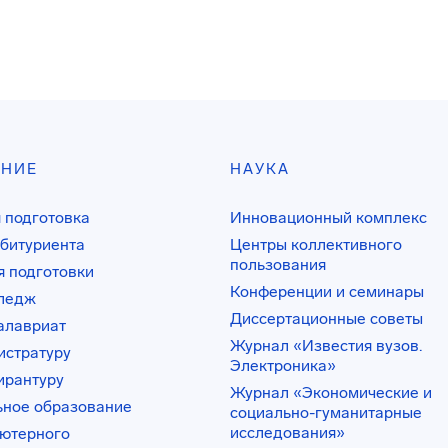
АНИЕ
НАУКА
 подготовка
Инновационный комплекс
битуриента
Центры коллективного
пользования
 подготовки
Конференции и семинары
лледж
Диссертационные советы
алавриат
Журнал «Известия вузов.
истратуру
Электроника»
ирантуру
Журнал «Экономические и
ьное образование
социально-гуманитарные
исследования»
ьютерного