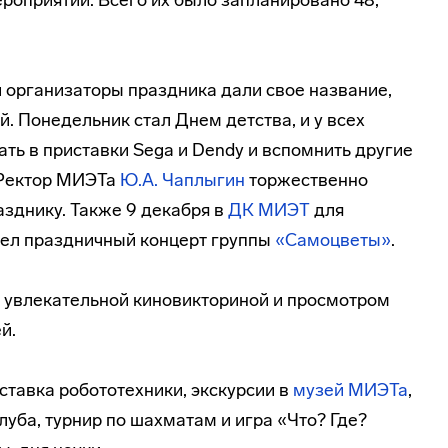
роприятий. Всего их было запланировано 48,
 организаторы праздника дали свое название,
й. Понедельник стал Днем детства, и у всех
ь в приставки Sega и Dendy и вспомнить другие
 Ректор МИЭТа
Ю.А. Чаплыгин
торжественно
азднику. Также 9 декабря в
ДК МИЭТ
для
шел праздничный концерт группы
«Самоцветы»
.
я увлекательной киновикториной и просмотром
й.
ставка робототехники, экскурсии в
музей МИЭТа
,
луба, турнир по шахматам и игра «Что? Где?