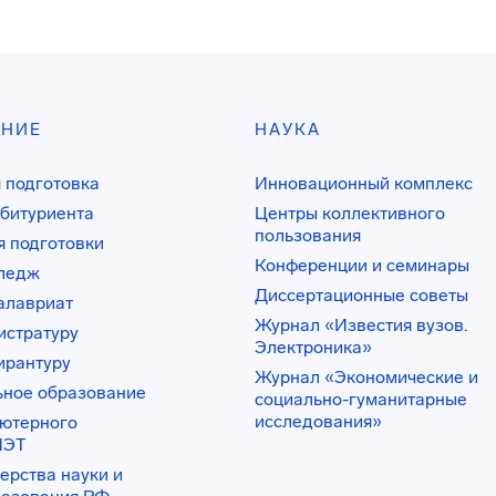
АНИЕ
НАУКА
 подготовка
Инновационный комплекс
битуриента
Центры коллективного
пользования
 подготовки
Конференции и семинары
лледж
Диссертационные советы
алавриат
Журнал «Известия вузов.
истратуру
Электроника»
ирантуру
Журнал «Экономические и
ьное образование
социально-гуманитарные
исследования»
ьютерного
ИЭТ
ерства науки и