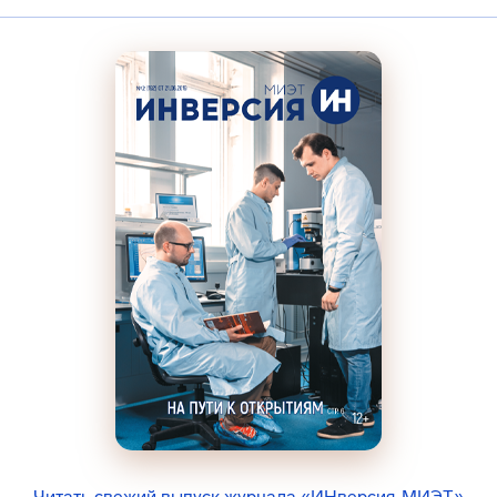
Читать свежий выпуск журнала «ИНверсия-МИЭТ»