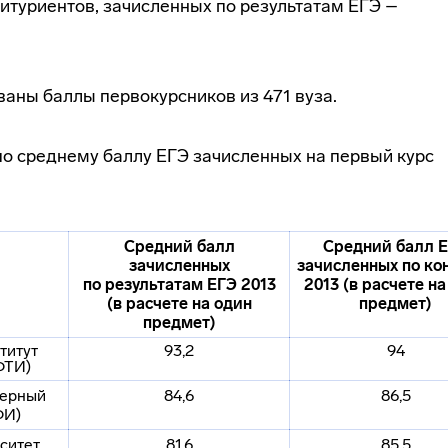
итуриентов, зачисленных по результатам ЕГЭ –
аны баллы первокурсников из 471 вуза.
по среднему баллу ЕГЭ зачисленных на первый курс
Средний балл
Средний балл 
зачисленных
зачисленных по ко
по результатам ЕГЭ 2013
2013 (в расчете на
(в расчете на один
предмет)
предмет)
титут
93,2
94
ФТИ)
дерный
84,6
86,5
ФИ)
ситет
81,6
85,5