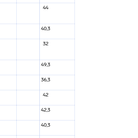
44
40,3
32
49,3
36,3
42
42,3
40,3