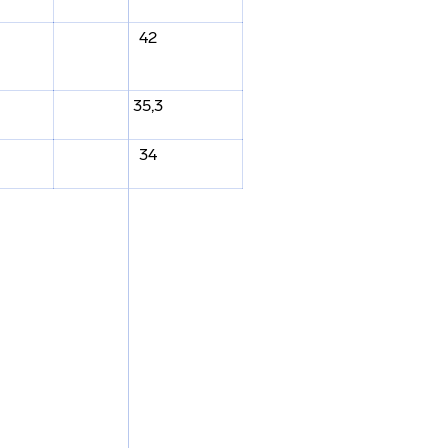
42
35,3
34