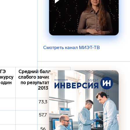
Смотреть канал МИЭТ-ТВ
ЕГЭ
Средний балл самого
нкурсу
слабого зачисленного
 один
по результатам ЕГЭ
2013
73,3
57,7
56