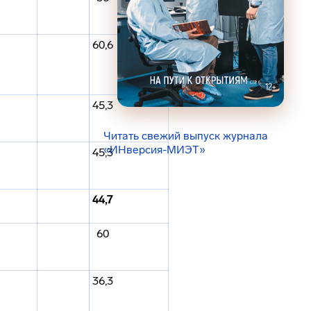
60,6
45,3
Читать свежий выпуск журнала
«ИНверсия-МИЭТ»
45,3
44,7
60
36,3