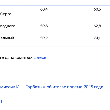
60,4
60,5
 Серго
 водного
59,8
62,8
иальный
59,2
61,1
те ознакомиться
здесь
миссии И.Н. Горбатым об итогах приема 2013 года
ЭТ