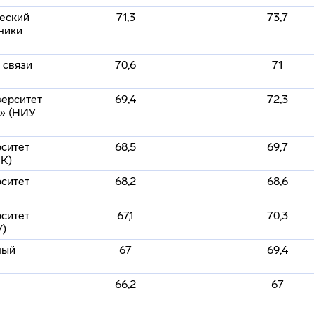
еский
71,3
73,7
ники
 связи
70,6
71
ерситет
69,4
72,3
т» (НИУ
ситет
68,5
69,7
К)
ситет
68,2
68,6
ситет
67,1
70,3
У)
ный
67
69,4
66,2
67