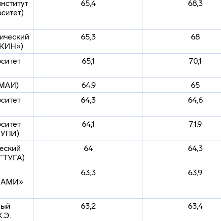
нститут
65,4
68,3
ситет)
ический
65,3
68
НКИН»)
ситет
65,1
70,1
(МАИ)
64,9
65
ситет
64,3
64,6
ситет
64,1
71,9
ГУПИ)
еский
64
64,3
ГТУГА)
63,3
63,9
«МАМИ»
ный
63,2
63,4
.Э.