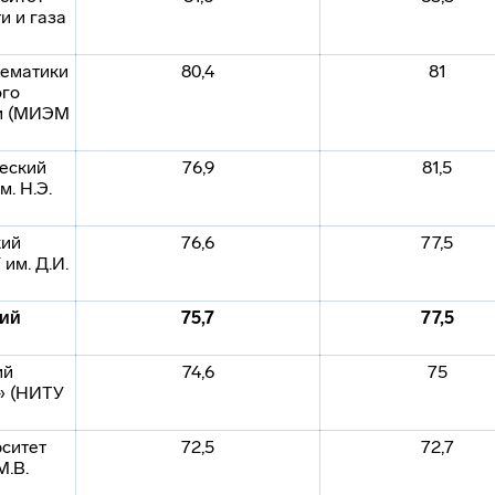
и и газа
тематики
80,4
81
ого
ки (МИЭМ
еский
76,9
81,5
м. Н.Э.
кий
76,6
77,5
им. Д.И.
кий
75,7
77,5
ий
74,6
75
» (НИТУ
ситет
72,5
72,7
М.В.