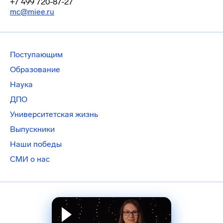
+7 499 720-87-27
mc@miee.ru
Поступающим
Образование
Наука
ДПО
Университетская жизнь
Выпускники
Наши победы
СМИ о нас