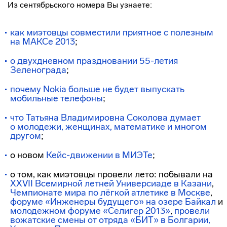
Из сентябрьского номера Вы узнаете:
как миэтовцы совместили приятное с полезным
на МАКСе 2013
;
о двухдневном праздновании 55-летия
Зеленограда
;
почему Nokia больше не будет выпускать
мобильные телефоны
;
что Татьяна Владимировна Соколова думает
о молодежи, женщинах, математике и многом
другом
;
о новом
Кейс-движении
в МИЭТе
;
о том, как миэтовцы провели лето: побывали на
XXVII Всемирной летней Универсиаде в Казани
,
Чемпионате мира по лёгкой атлетике в Москве
,
форуме «Инженеры будущего» на озере Байкал
и
молодежном форуме «Селигер 2013»
,
провели
вожатские смены от отряда «БИТ» в Болгарии,