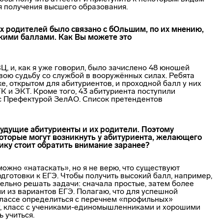
я получения высшего образования.
их родителей было связано с бОльшим, по их мнению,
зкими баллами. Как Вы можете это
Ц, и, как я уже говорил, было зачислено 48 юношей
вою судьбу со службой в вооружённых силах. Ребята
е, открытом для абитуриентов, и проходной балл у них
К и ЭКТ. Кроме того, 43 абитуриента поступили
с Префектурой ЗелАО. Список претендентов
 будущие абитуриенты и их родители. Поэтому
которые могут возникнуть у абитуриента, желающего
ику стоит обратить внимание заранее?
можно «натаскать», но я не верю, что существуют
дготовки к ЕГЭ. Чтобы получить высокий балл, например,
тельно решать задачи: сначала простые, затем более
и из вариантов ЕГЭ. Полагаю, что для успешной
классе определиться с перечнем «профильных»
 класс с
учениками-единомышленниками
и хорошими
 учиться.