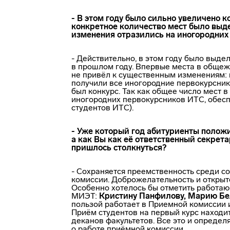
- В этом году было сильно увеличено 
конкретное количество мест было выде
изменения отразились на иногородних
- Действительно, в этом году было выде
в прошлом году. Впервые места в общеж
не привёл к существенным изменениям: 
получили все иногородние первокурсник
был конкурс. Так как общее число мест 
иногородних первокурсников ИТС, обес
студентов ИТС).
- Уже который год абитуриенты полож
а как Вы как её ответственный секрет
пришлось столкнуться?
- Сохраняется преемственность среди с
комиссии. Доброжелательность и открыт
Особенно хотелось бы отметить работаю
МИЭТ:
Кристину Панфилову, Марию Бе
пользой работает в Приемной комисси
Приём студентов на первый курс находи
деканов факультетов. Все это и определ
о работе приёмной комиссии.