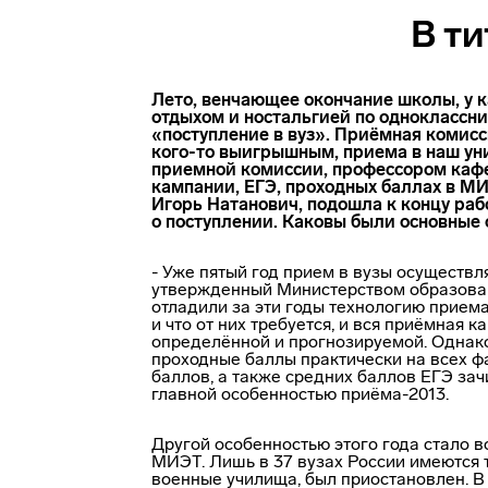
В т
Лето, венчающее окончание школы, у 
отдыхом и ностальгией по одноклассни
«поступление в вуз». Приёмная комисс
кого-то
выигрышным, приема в наш уни
приемной комиссии, профессором кафе
кампании, ЕГЭ, проходных баллах в МИ
Игорь Натанович, подошла к концу ра
о поступлении. Каковы были основные 
- Уже пятый год прием в вузы осуществл
утвержденный Министерством образования
отладили за эти годы технологию приема
и что от них требуется, и вся приёмная
определённой и прогнозируемой. Однак
проходные баллы практически на всех ф
баллов, а также средних баллов ЕГЭ за
главной особенностью приёма-2013.
Другой особенностью этого года стало 
МИЭТ. Лишь в 37 вузах России имеются та
военные училища, был приостановлен. В