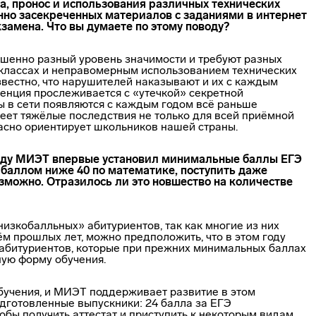
а, пронос и использования различных технических
нно засекреченных материалов с заданиями в интернет
кзамена. Что вы думаете по этому поводу?
шенно разный уровень значимости и требуют разных
 классах и неправомерным использованием технических
звестно, что нарушителей наказывают и их с каждым
денция прослеживается с «утечкой» секретной
 в сети появляются с каждым годом всё раньше
имеет тяжёлые последствия не только для всей приёмной
пасно ориентирует школьников нашей страны.
 году МИЭТ впервые установил минимальные баллы ЕГЭ
с баллом ниже 40 по математике, поступить даже
зможно. Отразилось ли это новшество на количестве
низкобалльных» абитуриентов, так как многие из них
м прошлых лет, можно предположить, что в этом году
 абитуриентов, которые при прежних минимальных баллах
ную форму обучения.
бучения, и МИЭТ поддерживает развитие в этом
одготовленные выпускники: 24 балла за ЕГЭ
тобы получить аттестат и приступить к некоторым видам