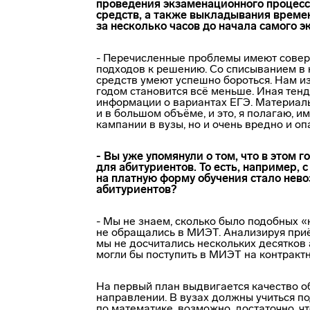
проведения экзаменационного процесс
средств, а также выкладывания време
за несколько часов до начала самого э
- Перечисленные проблемы имеют совер
подходов к решению. Со списыванием в
средств умеют успешно бороться. Нам и
годом становится всё меньше. Иная тен
информации о вариантах ЕГЭ. Материалы
и в большом объёме, и это, я полагаю, 
кампании в вузы, но и очень вредно и о
- Вы уже упомянули о том, что в этом
для абитуриентов. То есть, например, 
на платную форму обучения стало нево
абитуриентов?
- Мы не знаем, сколько было подобных «
не обращались в МИЭТ. Анализируя приё
мы не досчитались нескольких десятков
могли бы поступить в МИЭТ на контракт
На первый план выдвигается качество о
направлении. В вузах должны учиться п
по математике, возможно, достаточно, ч