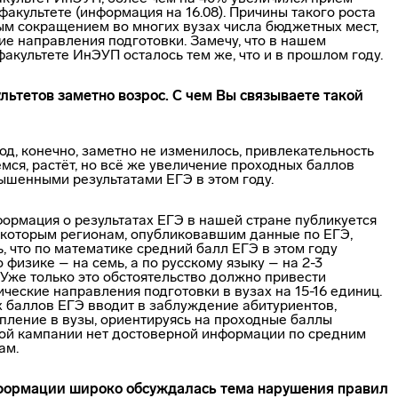
факультете (информация на 16.08). Причины такого роста
ым сокращением во многих вузах числа бюджетных мест,
е направления подготовки. Замечу, что в нашем
акультете ИнЭУП осталось тем же, что и в прошлом году.
льтетов заметно возрос. С чем Вы связываете такой
год, конечно, заметно не изменилось, привлекательность
мся, растёт, но всё же увеличение проходных баллов
ышенными результатами ЕГЭ в этом году.
формация о результатах ЕГЭ в нашей стране публикуется
екоторым регионам, опубликовавшим данные по ЕГЭ,
 что по математике средний балл ЕГЭ в этом году
 физике – на семь, а по русскому языку – на 2-3
 Уже только это обстоятельство должно привести
ческие направления подготовки в вузах на 15-16 единиц.
 баллов ЕГЭ вводит в заблуждение абитуриентов,
пление в вузы, ориентируясь на проходные баллы
ной кампании нет достоверной информации по средним
ам.
нформации широко обсуждалась тема нарушения правил