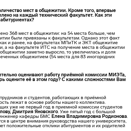
количество мест в общежитии. Кроме того, впервые
лено на каждый технический факультет. Как эти
 абитуриентах?
лено 368 мест в общежитии: на 54 места больше, чем
итии были привязаны к факультетам. Однако этот факт
как и ранее, на факультетах МПиТК и ЭКТ общежитие
и, а на факультете ИТС на получение места в общежитии
в общежитии заметно выросло, то увеличилась и доля
печенных общежитием (54 места для 83 иногородних
ительно оценивают работу приёмной комиссии МИЭТа,
арь оцените её в этом году? С какими сложностями Вам
отрудников и студентов, работающих в приёмной
ость лежат в основе работы нашего коллектива.
щих уже не первый год в приемной комиссии студентов
лову, Дмитрия Яновского
. Уже пятый год с большой
и инженер кафедры БМС
Елена Владимировна Родионова
.
тся в центре внимания руководства нашего университета,
яет положительные отклики абитуриентов и их родителей