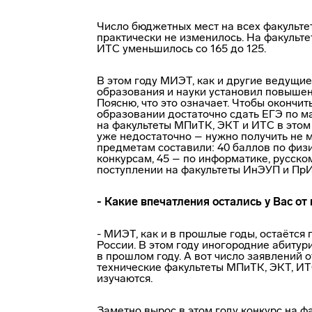
Число бюджетных мест на всех факульте
практически не изменилось. На факультет
ИТС уменьшилось со 165 до 125.
В этом году МИЭТ, как и другие ведущи
образования и науки установил повыше
Поясню, что это означает. Чтобы окончи
образовании достаточно сдать ЕГЭ по м
на факультеты МПиТК, ЭКТ и ИТС в этом 
уже недостаточно – нужно получить не 
предметам составили: 40 баллов по физи
конкурсам, 45 – по информатике, русско
поступлении на факультеты ИнЭУП и ПрИ
- Какие впечатления остались у Вас от
- МИЭТ, как и в прошлые годы, остаётс
России. В этом году иногородние абиту
в прошлом году. А вот число заявлений
технические факультеты МПиТК, ЭКТ, ИТС
изучаются.
Заметно вырос в этом году конкурс на ф