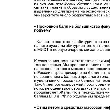
на контрактную форму обучения на этом 
связаны главным образом с существенн
выделенных для приёма на экономически
университете число бюджетных мест на ф
- Проходной балл на большинство факу
подъём?
- Качество подготовки абитуриентов за 
нашего вуза для абитуриентов, мы надее
в МИЭТ в первую очередь связано с зав
К сожалению, полная статистическая ин
только осенью. Мы провели анализ по н
на основе которого можно предположить,
в России вырос примерно на 6 единиц, по
по сравнению с баллами прошлого года.
к увеличению проходных баллов на техни
Такой «непрогнозируемый» рост средних
которые оценивают свои шансы на посту
прошлых лет. Жаль, что в период приём
баллам ЕГЭ в РФ по отдельным предмет
- Этим летом в средствах массовой и