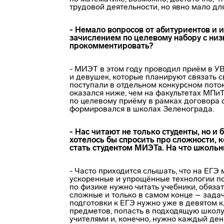
трудовой деятельности, но явно мало дл
- Немало вопросов от абитуриентов и 
зачислением по целевому набору с ни
прокомментировать?
- МИЭТ в этом году проводил приём в УВ
и девушек, которые планируют связать с
поступали в отдельном конкурсном поток
оказался ниже, чем на факультетах МПиТ
по целевому приёму в рамках договора 
формировался в школах Зеленограда.
- Нас читают не только студенты, но и
хотелось бы спросить про сложности, 
стать студентом МИЭТа. На что школьн
- Часто приходится слышать, что на ЕГЭ 
ускоренные и упрощённые технологии по
по физике нужно читать учебники, обяза
сложные и только в самом конце – задач
подготовки к ЕГЭ нужно уже в девятом 
предметов, попасть в подходящую школу,
учителями и, конечно, нужно каждый день