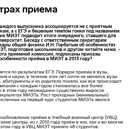
итрах приема
каждого выпускника ассоциируется не с приятным
кам, а с ЕГЭ и бешеным темпом гонки под названием
ия МИЭТ подводит итоги очередного, ставшего для
верситет. Беседу с ответственным секретарем
дры общей физики И.Н. Горбатым об особенностях
ЭТ, подготовке школьников и другом читайте ниже.
-
бота приемной комиссии, подписаны приказы
особенности приёма в МИЭТ в 2013 году?
яется по результатам ЕГЭ. Порядок приема в вузы,
 и науки, в течение этих лет почти не менялся, вузы
, абитуриенты и их родители поняли, как все происходит
 кампания с каждым годом становилась все более
о в этом году неожиданно существенно выросли
акультетах МИЭТа. Рост проходных (минимальных)
численных на первый курс студентов МИЭТа явился
возобновление приёма в Учебный военный центр (УВЦ)
кие центры, но с 2010 года приём в них, как и во многие
 этом году в УВЦ МИЭТ принято 48 студентов.