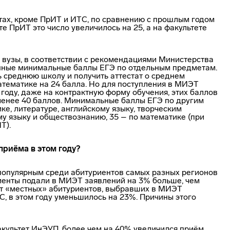
тах, кроме ПрИТ и ИТС, по сравнению с прошлым годом
е ПрИТ это число увеличилось на 25, а на факультете
е вузы, в соответствии с рекомендациями Министерства
нные минимальные баллы ЕГЭ по отдельным предметам.
ть среднюю школу и получить аттестат о среднем
атематике на 24 балла. Но для поступления в МИЭТ
году, даже на контрактную форму обучения, этих баллов
менее 40 баллов. Минимальные баллы ЕГЭ по другим
ке, литературе, английскому языку, творческим
му языку и обществознанию, 35 – по математике (при
Т).
 приёма в этом году?
я популярным среди абитуриентов самых разных регионов
риенты подали в МИЭТ заявлений на 3% больше, чем
 от «местных» абитуриентов, выбравших в МИЭТ
, в этом году уменьшилось на 23%. Причины этого
акультет ИнЭУП, более чем на 40% увеличился приём