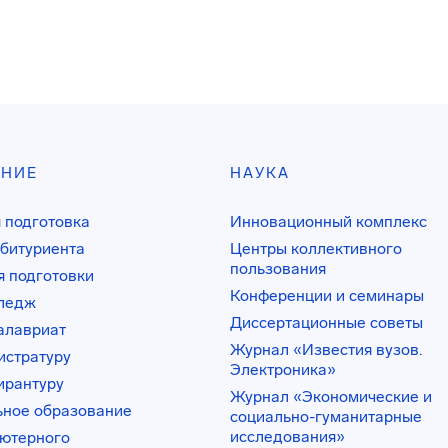
АНИЕ
НАУКА
 подготовка
Инновационный комплекс
битуриента
Центры коллективного
пользования
 подготовки
Конференции и семинары
лледж
Диссертационные советы
алавриат
Журнал «Известия вузов.
истратуру
Электроника»
ирантуру
Журнал «Экономические и
ьное образование
социально-гуманитарные
исследования»
ьютерного