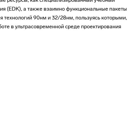
ые ресурсы, как специализированный учебный
ния (EDK), а также взаимно функциональные пакеты
я технологий 90нм и 32/28нм, пользуясь которыми,
аботе в ультрасовременной среде проектирования