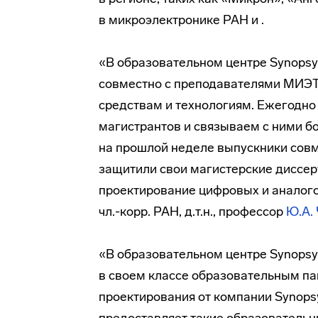
в микроэлектронике РАН и .
«В образовательном центре
Synops
совместно с преподавателями МИЭ
средствам и технологиям. Ежегодно
магистрантов и связываем с ними б
на прошлой неделе выпускники со
защитили свои магистерские диссер
проектирование цифровых и аналого
чл.-корр. РАН, д.т.н., профессор
Ю.А.
«В oбразовательном центре
Synops
в своем классе образовательным па
проектирования от компании Synopsy