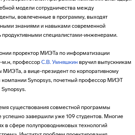
чебной модели сотрудничества между
уденты, вовлеченные в программу, выходят
льными знаниями и навыками современной
ть продуктивными
специалистами-инженерами
.
онии проректор МИЭТа по информатизации
.-м.н, профессор
С.В. Умняшкин
вручил выпускникам
ы МИЭТа, а
вице-президент
по корпоративному
м компании Synopsys, почетный профессор МИЭТ
 Synopsys.
время существования совместной программы
ее успешно завершили уже 109 студентов. Многие
ях в сфере полупроводниковых технологий
гстрем», Институт проблем проектирования