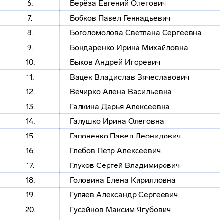
6.
Берёза Евгений Олегович
7.
Бобков Павел Геннадьевич
8.
Боголомолова Светлана Сергеевна
9.
Бондаренко Ирина Михайловна
10.
Быков Андрей Игоревич
11.
Вацек Владислав Вячеславович
12.
Вечирко Алена Васильевна
13.
Галкина Дарья Алексеевна
14.
Галушко Ирина Олеговна
15.
Гапоненко Павел Леонидович
16.
Глебов Петр Алексеевич
17.
Глухов Сергей Владимирович
18.
Головина Елена Кирилловна
19.
Гуляев Александр Сергеевич
20.
Гусейнов Максим Ягубович