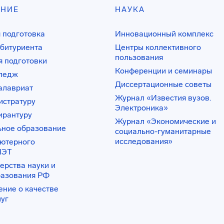
АНИЕ
НАУКА
 подготовка
Инновационный комплекс
битуриента
Центры коллективного
пользования
 подготовки
Конференции и семинары
лледж
Диссертационные советы
алавриат
Журнал «Известия вузов.
истратуру
Электроника»
ирантуру
Журнал «Экономические и
ьное образование
социально-гуманитарные
исследования»
ьютерного
ИЭТ
ерства науки и
разования РФ
ение о качестве
луг