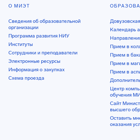
О МИЭТ
ОБРАЗОВ
Сведения об образовательной
Довузовская
организации
Календарь а
Программа развития НИУ
Направления
Институты
Прием в ко
Сотрудники и преподаватели
Прием в бак
Электронные ресурсы
Прием в маг
Информация о закупках
Прием в асп
Схема проезда
Дополнител
Центр комп
обучения М
Сайт Минист
высшего об
Оставить мн
оказания ус