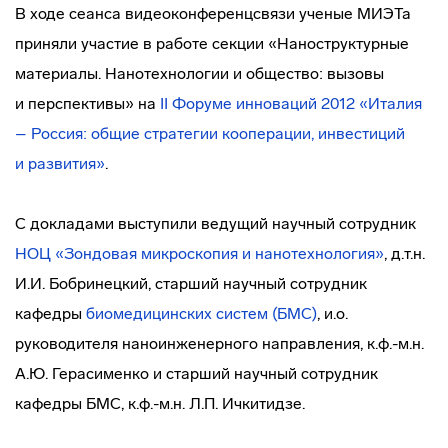
В ходе сеанса видеоконференцсвязи ученые МИЭТа
приняли участие в работе секции «Наноструктурные
материалы. Нанотехнологии и общество: вызовы
и перспективы» на
II Форуме инноваций 2012 «Италия
– Россия: общие стратегии кооперации, инвестиций
и развития»
.
С докладами выступили ведущий научный сотрудник
НОЦ «Зондовая микроскопия и нанотехнология»
, д.т.н.
И.И. Бобринецкий, старший научный сотрудник
кафедры
биомедицинских систем (БМС)
, и.о.
руководителя наноинженерного направления, к.ф.-м.н.
А.Ю. Герасименко и старший научный сотрудник
кафедры БМС, к.ф.-м.н. Л.П. Ичкитидзе.