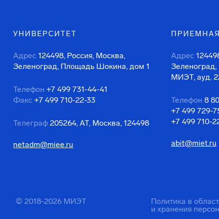
УНИВЕРСИТЕТ
ПРИЕМНАЯ
Адрес
124498, Россия, Москва,
Адрес
124498
Зеленоград, Площадь Шокина, дом 1
Зеленоград,
МИЭТ, ауд. 2
Телефон
+7 499 731-44-41
Факс
+7 499 710-22-33
Телефон
8 8
+7 499 729-7
+7 499 710-2
Телеграф
205264, АТ, Москва, 124498
abit@miet.ru
netadm@miee.ru
© 2018-2026 МИЭТ
Политика в облас
и хранения персо