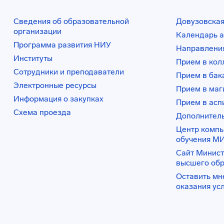
Сведения об образовательной
Довузовская
организации
Календарь а
Программа развития НИУ
Направления
Институты
Прием в ко
Сотрудники и преподаватели
Прием в бак
Электронные ресурсы
Прием в маг
Информация о закупках
Прием в асп
Схема проезда
Дополнител
Центр комп
обучения М
Сайт Минист
высшего об
Оставить мн
оказания ус