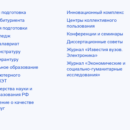
 подготовка
Инновационный комплекс
битуриента
Центры коллективного
пользования
 подготовки
Конференции и семинары
лледж
Диссертационные советы
алавриат
Журнал «Известия вузов.
истратуру
Электроника»
ирантуру
Журнал «Экономические и
ьное образование
социально-гуманитарные
исследования»
ьютерного
ИЭТ
ерства науки и
разования РФ
ение о качестве
луг