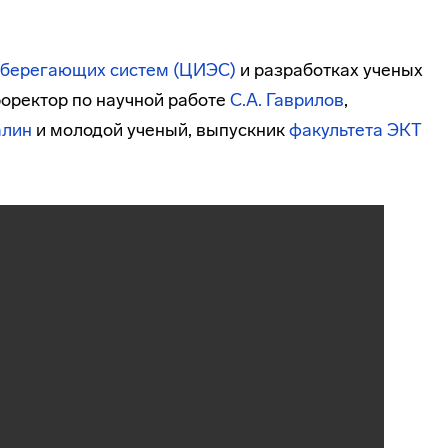
сберегающих систем (ЦИЭС)
и разработках ученых
роректор по научной работе
С.А. Гаврилов
,
алин
и молодой ученый, выпускник
факультета ЭКТ