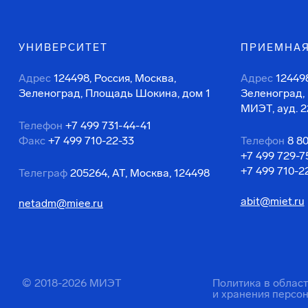
УНИВЕРСИТЕТ
ПРИЕМНАЯ
Адрес
124498, Россия, Москва,
Адрес
124498
Зеленоград, Площадь Шокина, дом 1
Зеленоград,
МИЭТ, ауд. 2
Телефон
+7 499 731-44-41
Факс
+7 499 710-22-33
Телефон
8 8
+7 499 729-7
+7 499 710-2
Телеграф
205264, АТ, Москва, 124498
abit@miet.ru
netadm@miee.ru
© 2018-2026 МИЭТ
Политика в облас
и хранения персо