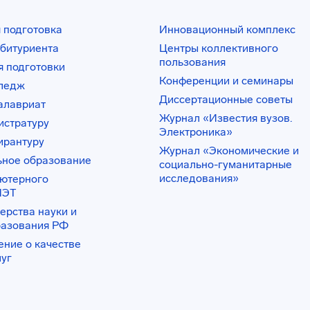
 подготовка
Инновационный комплекс
битуриента
Центры коллективного
пользования
 подготовки
Конференции и семинары
лледж
Диссертационные советы
алавриат
Журнал «Известия вузов.
истратуру
Электроника»
ирантуру
Журнал «Экономические и
ьное образование
социально-гуманитарные
исследования»
ьютерного
ИЭТ
ерства науки и
разования РФ
ение о качестве
луг