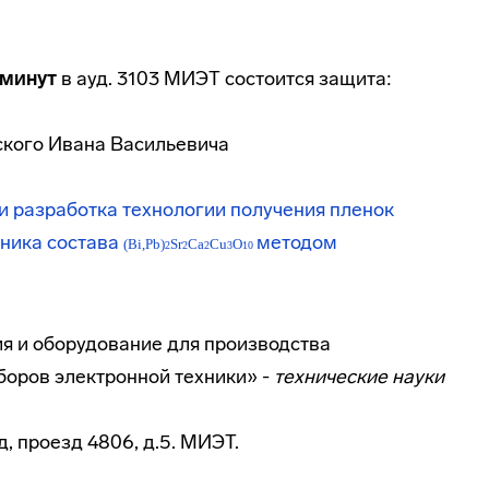
 минут
в ауд. 3103 МИЭТ состоится защита:
ского Ивана Васильевича
и разработка технологии получения пленок
ника состава
методом
(Bi,Pb)
Sr
Ca
Cu
O
2
2
2
3
10
ия и оборудование для производства
боров электронной техники» -
технические науки
д, проезд 4806, д.5. МИЭТ.