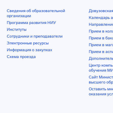
Сведения об образовательной
Довузовская
организации
Календарь а
Программа развития НИУ
Направления
Институты
Прием в ко
Сотрудники и преподаватели
Прием в бак
Электронные ресурсы
Прием в маг
Информация о закупках
Прием в асп
Схема проезда
Дополнител
Центр комп
обучения М
Сайт Минист
высшего об
Оставить мн
оказания ус