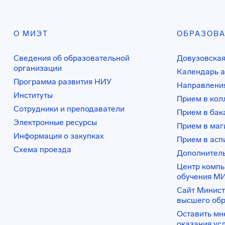
О МИЭТ
ОБРАЗОВ
Сведения об образовательной
Довузовская
организации
Календарь а
Программа развития НИУ
Направления
Институты
Прием в ко
Сотрудники и преподаватели
Прием в бак
Электронные ресурсы
Прием в маг
Информация о закупках
Прием в асп
Схема проезда
Дополнител
Центр комп
обучения М
Сайт Минист
высшего об
Оставить мн
оказания ус