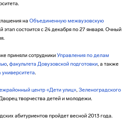
рситета.
иглашения на
Объединенную межвузовскую
й этап состоится c 24 декабря по 27 января. Очный
я.
вке приняли сотрудники
Управления по делам
тью
,
факультета Довузовской подготовки
, а также
а университета
.
ежрайонный центр «Дети улиц»
,
Зеленоградского
 Дворец творчества детей и молодежи.
ских абитуриентов пройдет весной 2013 года.