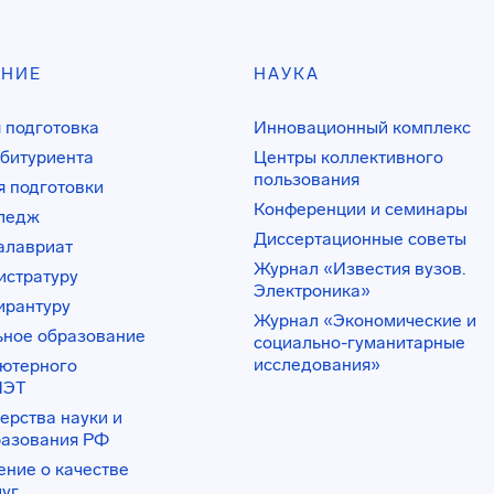
АНИЕ
НАУКА
 подготовка
Инновационный комплекс
битуриента
Центры коллективного
пользования
 подготовки
Конференции и семинары
лледж
Диссертационные советы
алавриат
Журнал «Известия вузов.
истратуру
Электроника»
ирантуру
Журнал «Экономические и
ьное образование
социально-гуманитарные
исследования»
ьютерного
ИЭТ
ерства науки и
разования РФ
ение о качестве
луг