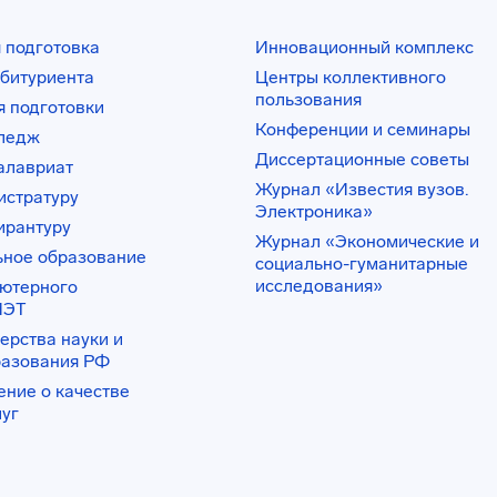
 подготовка
Инновационный комплекс
битуриента
Центры коллективного
пользования
 подготовки
Конференции и семинары
лледж
Диссертационные советы
алавриат
Журнал «Известия вузов.
истратуру
Электроника»
ирантуру
Журнал «Экономические и
ьное образование
социально-гуманитарные
исследования»
ьютерного
ИЭТ
ерства науки и
разования РФ
ение о качестве
луг