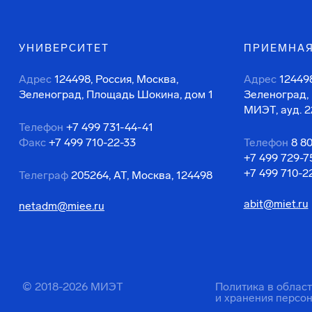
УНИВЕРСИТЕТ
ПРИЕМНАЯ
Адрес
124498, Россия, Москва,
Адрес
124498
Зеленоград, Площадь Шокина, дом 1
Зеленоград,
МИЭТ, ауд. 2
Телефон
+7 499 731-44-41
Факс
+7 499 710-22-33
Телефон
8 8
+7 499 729-7
+7 499 710-2
Телеграф
205264, АТ, Москва, 124498
abit@miet.ru
netadm@miee.ru
© 2018-2026 МИЭТ
Политика в облас
и хранения персо