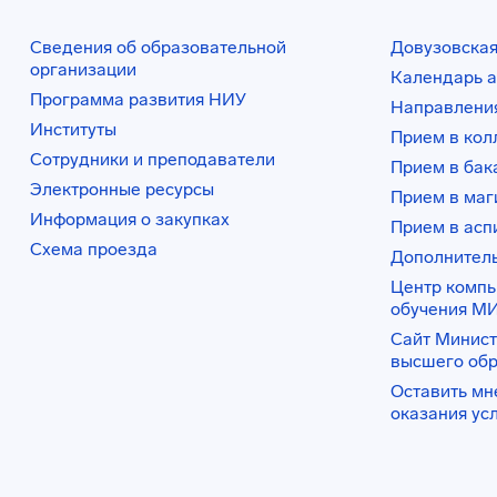
Сведения об образовательной
Довузовская
организации
Календарь а
Программа развития НИУ
Направления
Институты
Прием в ко
Сотрудники и преподаватели
Прием в бак
Электронные ресурсы
Прием в маг
Информация о закупках
Прием в асп
Схема проезда
Дополнител
Центр комп
обучения М
Сайт Минист
высшего об
Оставить мн
оказания ус