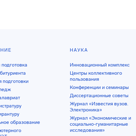
АНИЕ
НАУКА
 подготовка
Инновационный комплекс
битуриента
Центры коллективного
пользования
 подготовки
Конференции и семинары
лледж
Диссертационные советы
алавриат
Журнал «Известия вузов.
истратуру
Электроника»
ирантуру
Журнал «Экономические и
ьное образование
социально-гуманитарные
исследования»
ьютерного