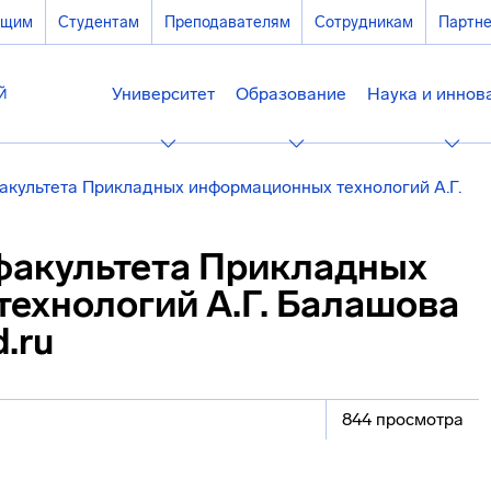
ющим
Студентам
Преподавателям
Сотрудникам
Партн
Университет
Образование
Наука и иннов
акультета Прикладных информационных технологий А.Г.
факультета Прикладных
ехнологий А.Г. Балашова
.ru
844 просмотра