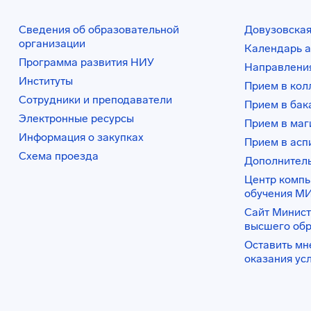
Сведения об образовательной
Довузовская
организации
Календарь а
Программа развития НИУ
Направления
Институты
Прием в ко
Сотрудники и преподаватели
Прием в бак
Электронные ресурсы
Прием в маг
Информация о закупках
Прием в асп
Схема проезда
Дополнител
Центр комп
обучения М
Сайт Минист
высшего об
Оставить мн
оказания ус