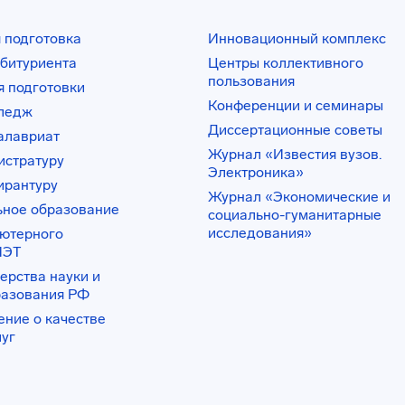
 подготовка
Инновационный комплекс
битуриента
Центры коллективного
пользования
 подготовки
Конференции и семинары
лледж
Диссертационные советы
алавриат
Журнал «Известия вузов.
истратуру
Электроника»
ирантуру
Журнал «Экономические и
ьное образование
социально-гуманитарные
исследования»
ьютерного
ИЭТ
ерства науки и
разования РФ
ение о качестве
луг