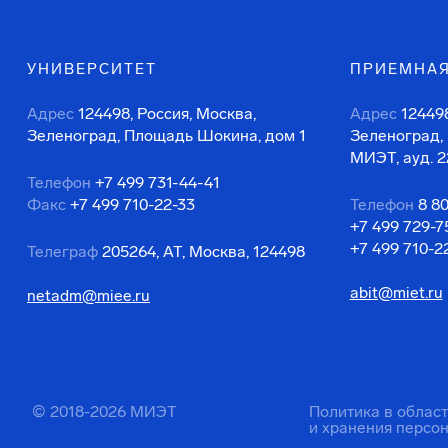
УНИВЕРСИТЕТ
ПРИЕМНАЯ
Адрес
124498, Россия, Москва,
Адрес
124498
Зеленоград, Площадь Шокина, дом 1
Зеленоград,
МИЭТ, ауд. 2
Телефон
+7 499 731-44-41
Факс
+7 499 710-22-33
Телефон
8 8
+7 499 729-7
+7 499 710-2
Телеграф
205264, АТ, Москва, 124498
abit@miet.ru
netadm@miee.ru
© 2018-2026 МИЭТ
Политика в облас
и хранения персо