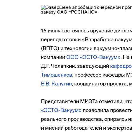
16 июля состоялось вручение дипл
переподготовки «Разработка
вакуу
(ВПТО) и технологии
вакуумно-пла
компании
ООО «ЭСТО-Вакуум»
. На
Д.Г. Челапкин, заведующий
кафедро
Тимошенков
, профессор кафедры МЭ,
В.В. Калугин
, координатор проекта,
Представители МИЭТа отметили, что
«ЭСТО-Вакуум»
позволила провести
реального производства, опираясь н
и мнений работодателей и эксперто