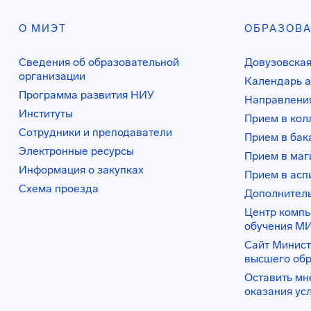
О МИЭТ
ОБРАЗОВ
Сведения об образовательной
Довузовская
организации
Календарь а
Программа развития НИУ
Направления
Институты
Прием в ко
Сотрудники и преподаватели
Прием в бак
Электронные ресурсы
Прием в маг
Информация о закупках
Прием в асп
Схема проезда
Дополнител
Центр комп
обучения М
Сайт Минист
высшего об
Оставить мн
оказания ус