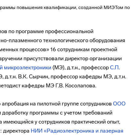
омов по программе профессиональной
мно-плазменного
технологического оборудования
зменных
процессов» 16 сотрудникам проектной
 вручении присутствовали директор организации
й микроэлектроники
(МЭ), д.т.н., профессор
С.П.
 д.т.н. В.К. Сырчин, профессор кафедры МЭ, д.т.н.
 методист кафедры МЭ Г.В. Косолапова.
 апробация на пилотной группе сотрудников
ООО
 доработку программы с учетом требований
а имеющийся у сотрудников практический опыт,
в: директора
НИИ «Радиоэлектроника и лазерная