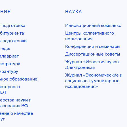
АНИЕ
НАУКА
 подготовка
Инновационный комплекс
битуриента
Центры коллективного
пользования
 подготовки
Конференции и семинары
лледж
Диссертационные советы
алавриат
Журнал «Известия вузов.
истратуру
Электроника»
ирантуру
Журнал «Экономические и
ьное образование
социально-гуманитарные
исследования»
ьютерного
ИЭТ
ерства науки и
разования РФ
ение о качестве
луг