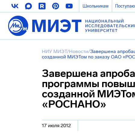
Школьникам
Поступа
НИУ МИЭТ
/
Новости
/
Завершена апробац
созданной МИЭТом по заказу ОАО «Р
Завершена апроба
программы повыш
созданной МИЭТом
«РОСНАНО»
17 июля 2012