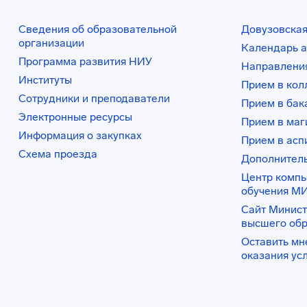
Сведения об образовательной
Довузовская
организации
Календарь а
Программа развития НИУ
Направления
Институты
Прием в ко
Сотрудники и преподаватели
Прием в бак
Электронные ресурсы
Прием в маг
Информация о закупках
Прием в асп
Схема проезда
Дополнител
Центр комп
обучения М
Сайт Минист
высшего об
Оставить мн
оказания ус