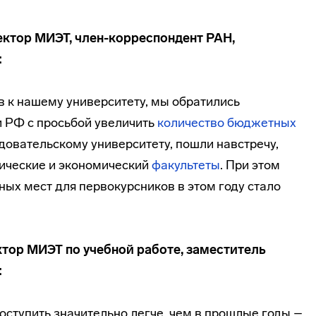
ректор МИЭТ,
член-корреспондент
РАН,
:
в к нашему университету, мы обратились
и РФ с просьбой увеличить
количество бюджетных
довательскому университету, пошли навстречу,
ические и экономический
факультеты
. При этом
ых мест для первокурсников в этом году стало
ктор МИЭТ по учебной работе, заместитель
:
оступить значительно легче, чем в прошлые годы –