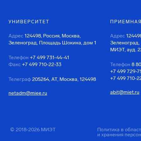
УНИВЕРСИТЕТ
ПРИЕМНАЯ
Адрес
124498, Россия, Москва,
Адрес
124498
Зеленоград, Площадь Шокина, дом 1
Зеленоград,
МИЭТ, ауд. 2
Телефон
+7 499 731-44-41
Факс
+7 499 710-22-33
Телефон
8 8
+7 499 729-7
+7 499 710-2
Телеграф
205264, АТ, Москва, 124498
abit@miet.ru
netadm@miee.ru
© 2018-2026 МИЭТ
Политика в облас
и хранения персо