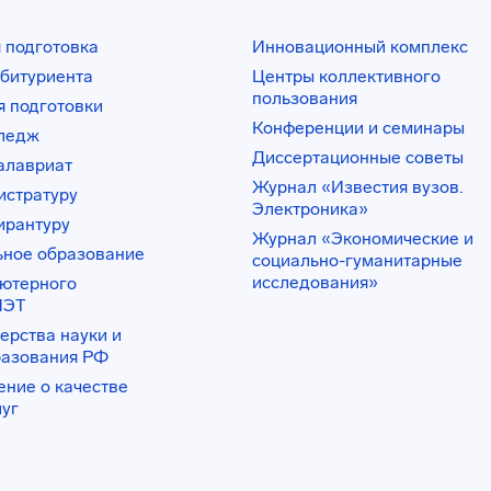
 подготовка
Инновационный комплекс
битуриента
Центры коллективного
пользования
 подготовки
Конференции и семинары
лледж
Диссертационные советы
алавриат
Журнал «Известия вузов.
истратуру
Электроника»
ирантуру
Журнал «Экономические и
ьное образование
социально-гуманитарные
исследования»
ьютерного
ИЭТ
ерства науки и
разования РФ
ение о качестве
луг