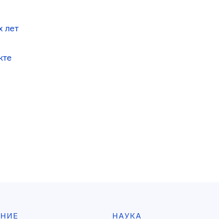
х лет
кте
АНИЕ
НАУКА