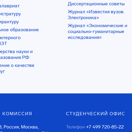
Диссертационные советы
алавриат
Журнал «Известия вузов.
истратуру
Электроника»
ирантуру
Журнал «Экономические и
ьное образование
социально-гуманитарные
исследования»
ьютерного
ИЭТ
ерства науки и
разования РФ
ение о качестве
луг
 КОМИССИЯ
СТУДЕНЧЕСКИЙ ОФИС
, Россия, Москва,
Телефон
+7 499 720-85-22