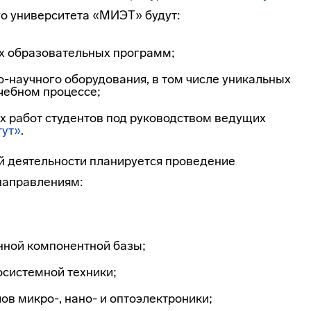
о университета «МИЭТ» будут:
х образовательных программ;
о-научного
оборудования, в том числе уникальных
чебном процессе;
х работ студентов под руководством ведущих
тут»
.
й
деятельности планируется проведение
направлениям:
нной компонентной базы;
осистемной техники;
в микро-, нано- и оптоэлектроники;