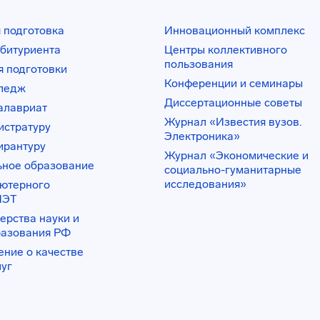
 подготовка
Инновационный комплекс
битуриента
Центры коллективного
пользования
 подготовки
Конференции и семинары
лледж
Диссертационные советы
алавриат
Журнал «Известия вузов.
истратуру
Электроника»
ирантуру
Журнал «Экономические и
ьное образование
социально-гуманитарные
исследования»
ьютерного
ИЭТ
ерства науки и
разования РФ
ение о качестве
луг