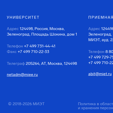
УНИВЕРСИТЕТ
ПРИЕМНАЯ
Адрес
124498, Россия, Москва,
Адрес
124498
Зеленоград, Площадь Шокина, дом 1
Зеленоград,
МИЭТ, ауд. 2
Телефон
+7 499 731-44-41
Факс
+7 499 710-22-33
Телефон
8 8
+7 499 729-7
+7 499 710-2
Телеграф
205264, АТ, Москва, 124498
abit@miet.ru
netadm@miee.ru
© 2018-2026 МИЭТ
Политика в облас
и хранения персо