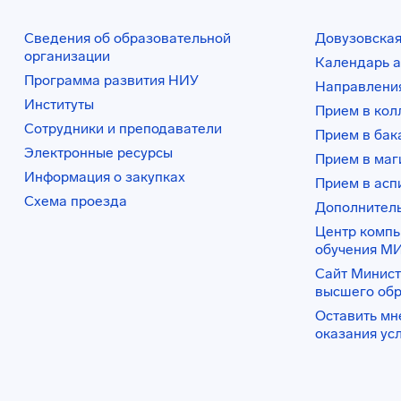
Сведения об образовательной
Довузовская
организации
Календарь а
Программа развития НИУ
Направления
Институты
Прием в ко
Сотрудники и преподаватели
Прием в бак
Электронные ресурсы
Прием в маг
Информация о закупках
Прием в асп
Схема проезда
Дополнител
Центр комп
обучения М
Сайт Минист
высшего об
Оставить мн
оказания ус