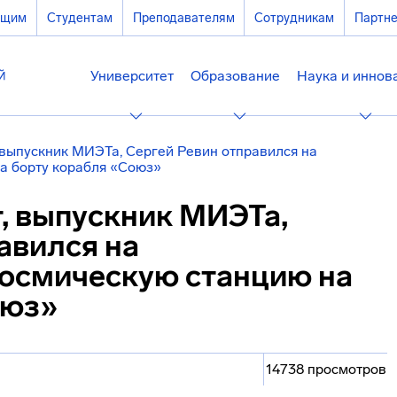
ющим
Студентам
Преподавателям
Сотрудникам
Партн
Университет
Образование
Наука и иннов
 выпускник МИЭТа, Сергей Ревин отправился на
а борту корабля «Союз»
, выпускник МИЭТа,
авился на
осмическую станцию на
оюз»
14738 просмотров