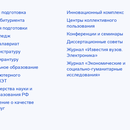
 подготовка
Инновационный комплекс
битуриента
Центры коллективного
пользования
 подготовки
Конференции и семинары
лледж
Диссертационные советы
алавриат
Журнал «Известия вузов.
истратуру
Электроника»
ирантуру
Журнал «Экономические и
ьное образование
социально-гуманитарные
исследования»
ьютерного
ИЭТ
ерства науки и
разования РФ
ение о качестве
луг