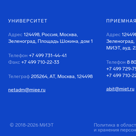
УНИВЕРСИТЕТ
ПРИЕМНАЯ
Адрес
124498, Россия, Москва,
Адрес
124498
Зеленоград, Площадь Шокина, дом 1
Зеленоград,
МИЭТ, ауд. 2
Телефон
+7 499 731-44-41
Факс
+7 499 710-22-33
Телефон
8 8
+7 499 729-7
+7 499 710-2
Телеграф
205264, АТ, Москва, 124498
abit@miet.ru
netadm@miee.ru
© 2018-2026 МИЭТ
Политика в облас
и хранения персо