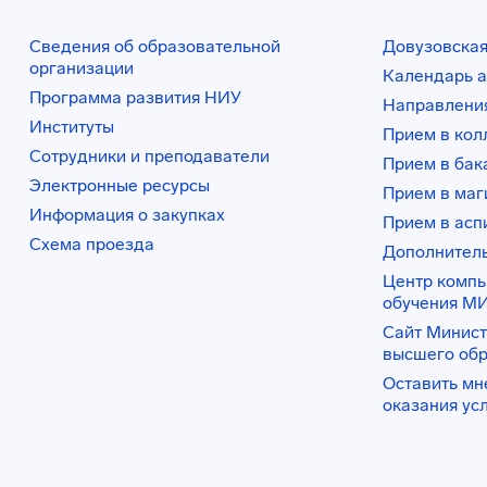
Сведения об образовательной
Довузовская
организации
Календарь а
Программа развития НИУ
Направления
Институты
Прием в ко
Сотрудники и преподаватели
Прием в бак
Электронные ресурсы
Прием в маг
Информация о закупках
Прием в асп
Схема проезда
Дополнител
Центр комп
обучения М
Сайт Минист
высшего об
Оставить мн
оказания ус