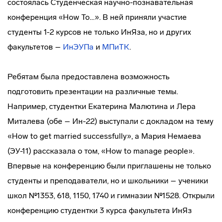
состоялась Студенческая
научно-познавательная
конференция «How To…». В ней приняли участие
студенты 1-2 курсов не только ИнЯза, но и других
факультетов –
ИнЭУПа
и
МПиТК
.
Ребятам была предоставлена возможность
подготовить презентации на различные темы.
Например, студентки Екатерина Малютина и Лера
Миталева (обе – Ин-22) выступали с докладом на тему
«How to get married successfully», а Мария Немаева
(ЭУ-11) рассказала о том, «How to manage people».
Впервые на конференцию были приглашены не только
студенты и преподаватели, но и школьники – ученики
школ №1353, 618, 1150, 1740 и гимназии №1528. Открыли
конференцию студентки 3 курса факультета ИнЯз