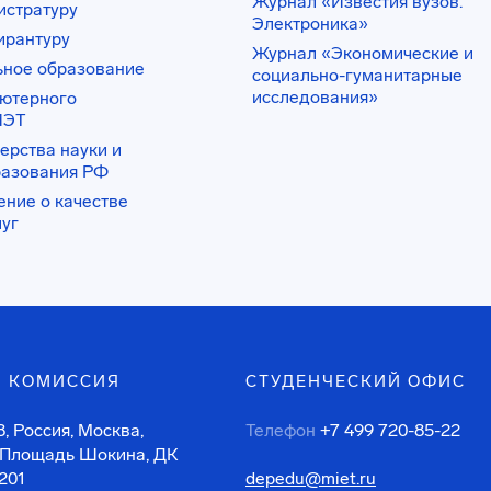
Журнал «Известия вузов.
истратуру
Электроника»
ирантуру
Журнал «Экономические и
ьное образование
социально-гуманитарные
исследования»
ьютерного
ИЭТ
ерства науки и
разования РФ
ение о качестве
луг
 КОМИССИЯ
СТУДЕНЧЕСКИЙ ОФИС
, Россия, Москва,
Телефон
+7 499 720-85-22
 Площадь Шокина, ДК
201
depedu@miet.ru