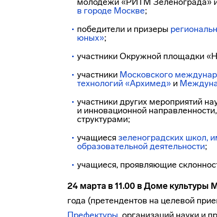
молодежи «РИТМ Зеленограда» и
в городе Москве
;
победители и призеры
региональ
юных»
;
участники Окружной площадки «На
участники
Московского междунар
технологий «Архимед»
и
Междунар
участники других мероприятий
на
и инновационной направленности
структурами;
учащиеся
зеленоградских школ, 
образовательной деятельности
;
учащиеся, проявляющие склоннос
24 марта в 11.00 в Доме культуры 
года (претендентов на целевой прие
Префектуры
, организаций науки и 