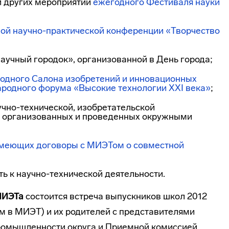
 других мероприятий
ежегодного Фестиваля науки
ной
научно-практической
конференции «Творчество
учный городок», организованной в День города;
одного Салона изобретений и инновационных
одного форума «Высокие технологии XXI века»
;
учно-технической
, изобретательской
, организованных и проведенных окружными
имеющих договоры с МИЭТом о совместной
ть к
научно-технической
деятельности.
МИЭТа
состоится встреча выпускников школ 2012
м в МИЭТ) и их родителей с представителями
промышленности округа и Приемной комиссией