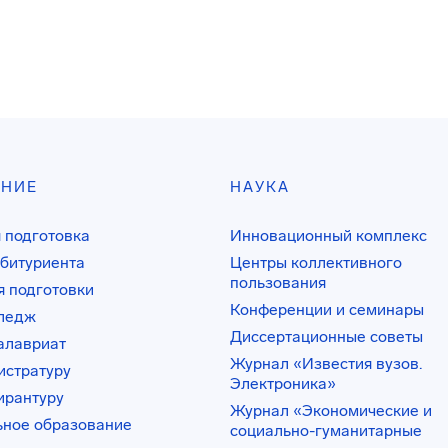
АНИЕ
НАУКА
 подготовка
Инновационный комплекс
битуриента
Центры коллективного
пользования
 подготовки
Конференции и семинары
лледж
Диссертационные советы
алавриат
Журнал «Известия вузов.
истратуру
Электроника»
ирантуру
Журнал «Экономические и
ьное образование
социально-гуманитарные