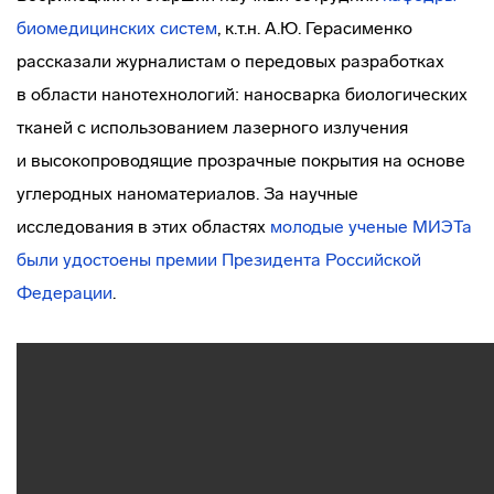
биомедицинских систем
, к.т.н. А.Ю. Герасименко
рассказали журналистам о передовых разработках
в области нанотехнологий: наносварка биологических
тканей с использованием лазерного излучения
и высокопроводящие прозрачные покрытия на основе
углеродных наноматериалов. За научные
исследования в этих областях
молодые ученые МИЭТа
были удостоены премии Президента Российской
Федерации
.