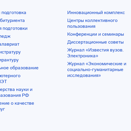
 подготовка
Инновационный комплекс
битуриента
Центры коллективного
пользования
 подготовки
Конференции и семинары
лледж
Диссертационные советы
алавриат
Журнал «Известия вузов.
истратуру
Электроника»
ирантуру
Журнал «Экономические и
ьное образование
социально-гуманитарные
исследования»
ьютерного
ИЭТ
ерства науки и
разования РФ
ение о качестве
луг