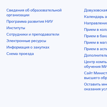
Сведения об образовательной
Довузовская
организации
Календарь а
Программа развития НИУ
Направления
Институты
Прием в ко
Сотрудники и преподаватели
Прием в бак
Электронные ресурсы
Прием в маг
Информация о закупках
Прием в асп
Схема проезда
Дополнител
Центр комп
обучения М
Сайт Минист
высшего об
Оставить мн
оказания ус