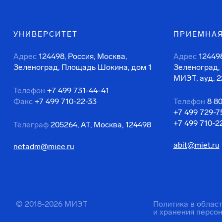
УНИВЕРСИТЕТ
ПРИЕМНАЯ
Адрес
124498, Россия, Москва,
Адрес
124498
Зеленоград, Площадь Шокина, дом 1
Зеленоград,
МИЭТ, ауд. 2
Телефон
+7 499 731-44-41
Факс
+7 499 710-22-33
Телефон
8 8
+7 499 729-7
+7 499 710-2
Телеграф
205264, АТ, Москва, 124498
abit@miet.ru
netadm@miee.ru
© 2018-2026 МИЭТ
Политика в облас
и хранения персо