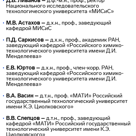
Д.В.
Ливанов –
д.ф.-м.н., проф., ректор
Национального исследовательского
технологического университета «МИСиС»
М.В.
Астахов –
д.х.н., проф., заведующий
кафедрой МИСиС
П.Д.
Саркисов –
д.х.н., проф., академик РАН,
заведующий кафедрой «Российского
химико-
технологического
университета имени Д.И.
Менделеева»
Е.В.
Юртов –
д.х.н., проф.,
член-корр
. РАН,
заведующий кафедрой «Российского
химико-
технологического
университета имени Д.И.
Менделеева»
В.А.
Васин –
д.т.н., проф. «МАТИ» Российский
государственный технологический университет
имени К.Э. Циолковского»
В.В.
Слепцов –
д.т.н., проф., заведующий
кафедрой «МАТИ» Российский государственный
технологический университет имени К.Э.
Циолковского»