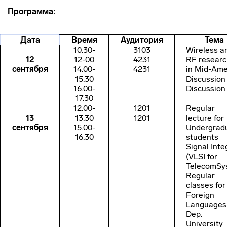
Программа:
Дата
Время
Аудитория
Тема
10.30-
3103
Wireless a
12
12-00
4231
RF resear
сентября
14.00-
4231
in Mid-Ame
15.30
Discussion
16.00-
Discussion
17.30
12.00-
1201
Regular
13
13.30
1201
lecture for
сентября
15.00-
Undergrad
16.30
students
Signal Inte
(VLSI for
TelecomSy
Regular
classes for
Foreign
Languages
Dep.
University