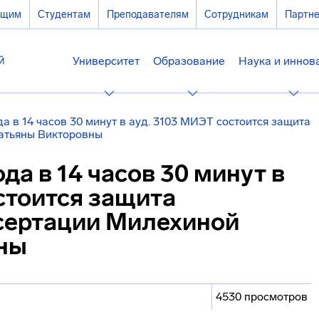
ющим
Студентам
Преподавателям
Сотрудникам
Партн
Университет
Образование
Наука и иннов
да в 14 часов 30 минут в ауд. 3103 МИЭТ состоится защита
атьяны Викторовны
ода в 14 часов 30 минут в
стоится защита
сертации Милехиной
ны
4530 просмотров