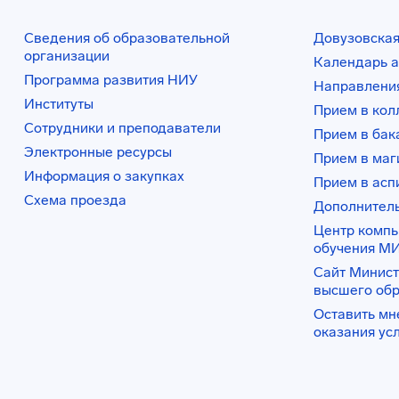
Сведения об образовательной
Довузовская
организации
Календарь а
Программа развития НИУ
Направления
Институты
Прием в ко
Сотрудники и преподаватели
Прием в бак
Электронные ресурсы
Прием в маг
Информация о закупках
Прием в асп
Схема проезда
Дополнител
Центр комп
обучения М
Сайт Минист
высшего об
Оставить мн
оказания ус