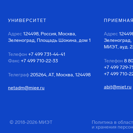
УНИВЕРСИТЕТ
ПРИЕМНАЯ
Адрес
124498, Россия, Москва,
Адрес
124498
Зеленоград, Площадь Шокина, дом 1
Зеленоград,
МИЭТ, ауд. 2
Телефон
+7 499 731-44-41
Факс
+7 499 710-22-33
Телефон
8 8
+7 499 729-7
+7 499 710-2
Телеграф
205264, АТ, Москва, 124498
abit@miet.ru
netadm@miee.ru
© 2018-2026 МИЭТ
Политика в облас
и хранения персо