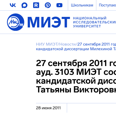
Школьникам
Поступа
НИУ МИЭТ
/
Новости
/
27 сентября 2011 го
кандидатской диссертации Милехиной Т
27 сентября 2011 г
ауд. 3103 МИЭТ со
кандидатской дис
Татьяны Викторов
28 июня 2011