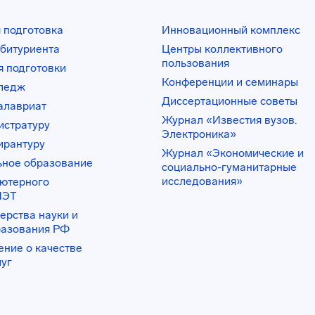
 подготовка
Инновационный комплекс
битуриента
Центры коллективного
пользования
 подготовки
Конференции и семинары
лледж
Диссертационные советы
алавриат
Журнал «Известия вузов.
истратуру
Электроника»
ирантуру
Журнал «Экономические и
ьное образование
социально-гуманитарные
исследования»
ьютерного
ИЭТ
ерства науки и
разования РФ
ение о качестве
луг