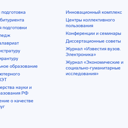
 подготовка
Инновационный комплекс
битуриента
Центры коллективного
пользования
 подготовки
Конференции и семинары
лледж
Диссертационные советы
алавриат
Журнал «Известия вузов.
истратуру
Электроника»
ирантуру
Журнал «Экономические и
ьное образование
социально-гуманитарные
исследования»
ьютерного
ИЭТ
ерства науки и
разования РФ
ение о качестве
луг