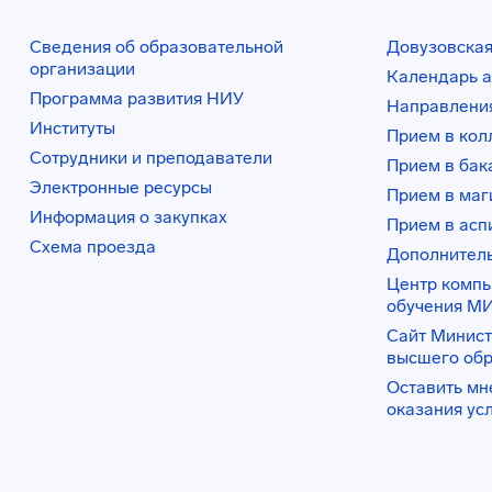
Сведения об образовательной
Довузовская
организации
Календарь а
Программа развития НИУ
Направления
Институты
Прием в ко
Сотрудники и преподаватели
Прием в бак
Электронные ресурсы
Прием в маг
Информация о закупках
Прием в асп
Схема проезда
Дополнител
Центр комп
обучения М
Сайт Минист
высшего об
Оставить мн
оказания ус