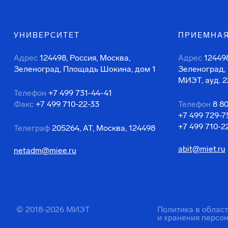
УНИВЕРСИТЕТ
ПРИЕМНАЯ
Адрес
124498, Россия, Москва,
Адрес
124498
Зеленоград, Площадь Шокина, дом 1
Зеленоград,
МИЭТ, ауд. 2
Телефон
+7 499 731-44-41
Факс
+7 499 710-22-33
Телефон
8 8
+7 499 729-7
+7 499 710-2
Телеграф
205264, АТ, Москва, 124498
abit@miet.ru
netadm@miee.ru
© 2018-2026 МИЭТ
Политика в облас
и хранения персо