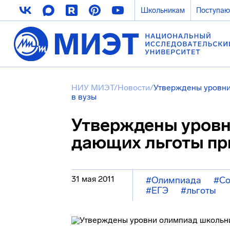
Школьникам
Поступа
НИУ МИЭТ
/
Новости
/
Утверждены уровни
в вузы
Утверждены уровн
дающих льготы пр
31 мая 2011
#Олимпиада
#Со
#ЕГЭ
#льготы