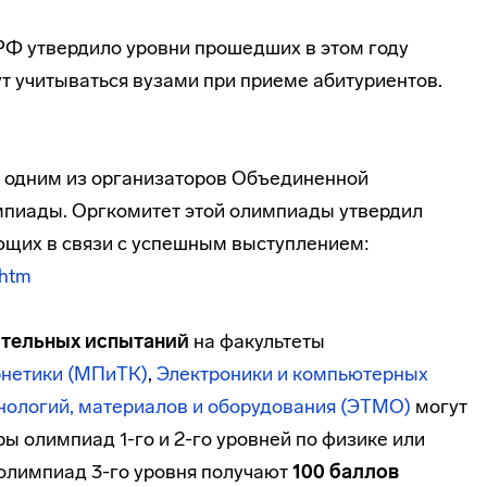
РФ утвердило уровни прошедших в этом году
т учитываться вузами при приеме абитуриентов.
л одним из организаторов Объединенной
пиады. Оргкомитет этой олимпиады утвердил
ющих в связи с успешным выступлением:
.htm
ительных испытаний
на факультеты
рнетики (МПиТК)
,
Электроники и компьютерных
нологий, материалов и оборудования (ЭТМО)
могут
ы олимпиад 1-го и 2-го уровней по физике или
олимпиад 3-го уровня получают
100 баллов