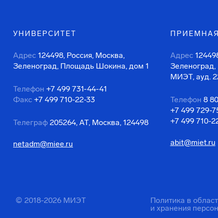
УНИВЕРСИТЕТ
ПРИЕМНАЯ
Адрес
124498, Россия, Москва,
Адрес
124498
Зеленоград, Площадь Шокина, дом 1
Зеленоград,
МИЭТ, ауд. 2
Телефон
+7 499 731-44-41
Факс
+7 499 710-22-33
Телефон
8 8
+7 499 729-7
+7 499 710-2
Телеграф
205264, АТ, Москва, 124498
abit@miet.ru
netadm@miee.ru
© 2018-2026 МИЭТ
Политика в облас
и хранения персо