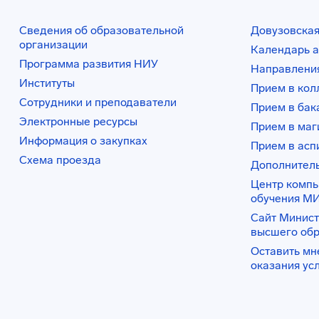
Сведения об образовательной
Довузовская
организации
Календарь а
Программа развития НИУ
Направления
Институты
Прием в ко
Сотрудники и преподаватели
Прием в бак
Электронные ресурсы
Прием в маг
Информация о закупках
Прием в асп
Схема проезда
Дополнител
Центр комп
обучения М
Сайт Минист
высшего об
Оставить мн
оказания ус