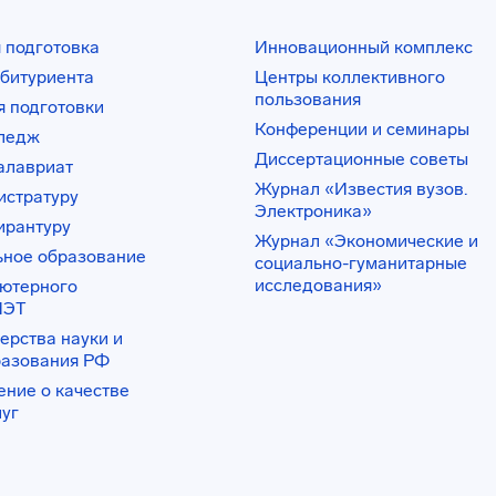
 подготовка
Инновационный комплекс
битуриента
Центры коллективного
пользования
 подготовки
Конференции и семинары
лледж
Диссертационные советы
алавриат
Журнал «Известия вузов.
истратуру
Электроника»
ирантуру
Журнал «Экономические и
ьное образование
социально-гуманитарные
исследования»
ьютерного
ИЭТ
ерства науки и
разования РФ
ение о качестве
луг