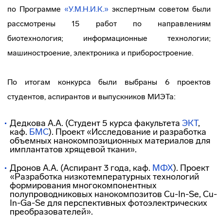
по Программе
«У.М.Н.И.К.»
экспертным советом были
рассмотрены 15 работ по направлениям
биотехнология; информационные технологии;
машиностроение, электроника и приборостроение.
По итогам конкурса были выбраны 6 проектов
студентов, аспирантов и выпускников МИЭТа:
Дедкова А.А. (Студент 5 курса факультета
ЭКТ
,
каф.
БМС
). Проект «Исследование и разработка
объемных нанокомпозиционных материалов для
имплантатов хрящевой ткани».
Дронов А.А. (Аспирант 3 года, каф.
МФХ
). Проект
«Разработка низкотемпературных технологий
формирования многокомпонентных
полупроводниковых нанокомпозитов Cu-In-Se, Cu-
In-Ga-Se для перспективных фотоэлектрических
преобразователей».