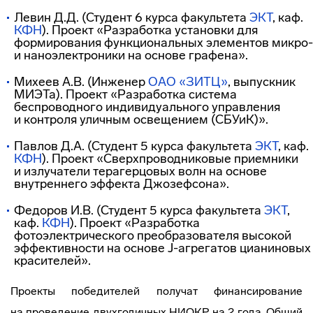
Левин Д.Д. (Студент 6 курса факультета
ЭКТ
, каф.
КФН
). Проект «Разработка установки для
формирования функциональных элементов микро-
и наноэлектроники на основе графена».
Михеев А.В. (Инженер
ОАО «ЗИТЦ»
, выпускник
МИЭТа). Проект «Разработка система
беспроводного индивидуального управления
и контроля уличным освещением (СБУиК)».
Павлов Д.А. (Студент 5 курса факультета
ЭКТ
, каф.
КФН
). Проект «Сверхпроводниковые приемники
и излучатели терагерцовых волн на основе
внутреннего эффекта Джозефсона».
Федоров И.В. (Студент 5 курса факультета
ЭКТ
,
каф.
КФН
). Проект «Разработка
фотоэлектрического преобразователя высокой
эффективности на основе
J-агрегатов
цианиновых
красителей».
Проекты победителей получат финансирование
на проведение двухгодичных НИОКР на 2 года. Общий