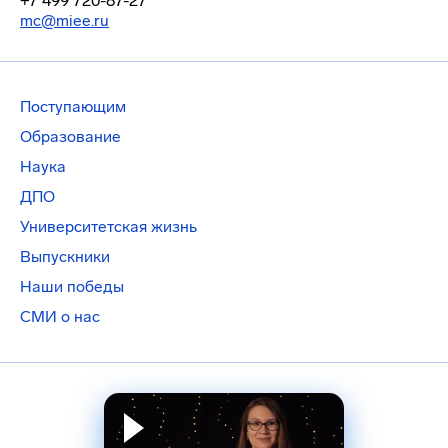
+7 499 720-87-27
mc@miee.ru
Поступающим
Образование
Наука
ДПО
Университетская жизнь
Выпускники
Наши победы
СМИ о нас