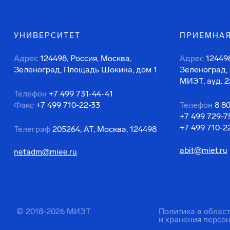
УНИВЕРСИТЕТ
ПРИЕМНАЯ
Адрес
124498, Россия, Москва,
Адрес
124498
Зеленоград, Площадь Шокина, дом 1
Зеленоград,
МИЭТ, ауд. 2
Телефон
+7 499 731-44-41
Факс
+7 499 710-22-33
Телефон
8 8
+7 499 729-7
+7 499 710-2
Телеграф
205264, АТ, Москва, 124498
abit@miet.ru
netadm@miee.ru
© 2018-2026 МИЭТ
Политика в облас
и хранения персо