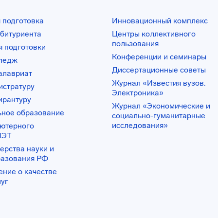
 подготовка
Инновационный комплекс
битуриента
Центры коллективного
пользования
 подготовки
Конференции и семинары
лледж
Диссертационные советы
алавриат
Журнал «Известия вузов.
истратуру
Электроника»
ирантуру
Журнал «Экономические и
ьное образование
социально-гуманитарные
исследования»
ьютерного
ИЭТ
ерства науки и
разования РФ
ение о качестве
луг