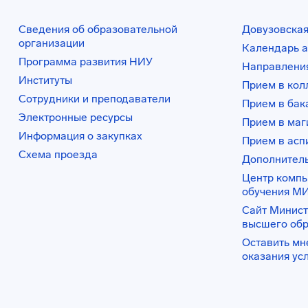
Сведения об образовательной
Довузовская
организации
Календарь а
Программа развития НИУ
Направления
Институты
Прием в ко
Сотрудники и преподаватели
Прием в бак
Электронные ресурсы
Прием в маг
Информация о закупках
Прием в асп
Схема проезда
Дополнител
Центр комп
обучения М
Сайт Минист
высшего об
Оставить мн
оказания ус